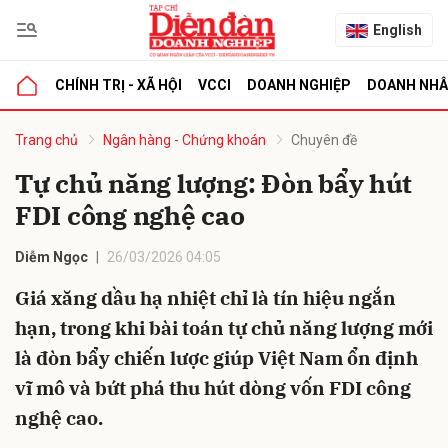
English
CHÍNH TRỊ - XÃ HỘI
VCCI
DOANH NGHIỆP
DOANH NH
bình luận
Trang chủ
Ngân hàng - Chứng khoán
Chuyên đề
Tự chủ năng lượng: Đòn bẩy hút
FDI công nghệ cao
Diễm Ngọc
26/03/2026 04:05
Giá xăng dầu hạ nhiệt chỉ là tín hiệu ngắn
hạn, trong khi bài toán tự chủ năng lượng mới
Hủy
G
là đòn bẩy chiến lược giúp Việt Nam ổn định
vĩ mô và bứt phá thu hút dòng vốn FDI công
nghệ cao.