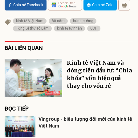
Theo dõi trên
Chia sẻ Facebook
Chia sẻ Zalo
kinh tế Việt Nam
80 năm
hùng cường
Tổng Bí thư Tô Lâm
kinh tế tư nhân
GDP
BÀI LIÊN QUAN
Kinh tế Việt Nam và
dòng tiền đầu tư: “Chìa
khóa” vốn hiệu quả
thay cho vốn rẻ
ĐỌC TIẾP
Vingroup - biểu tượng đổi mới của kinh tế
Việt Nam