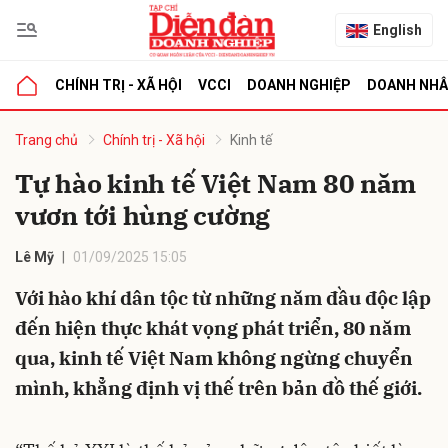
English
CHÍNH TRỊ - XÃ HỘI
VCCI
DOANH NGHIỆP
DOANH NH
bình luận
Trang chủ
Chính trị - Xã hội
Kinh tế
Tự hào kinh tế Việt Nam 80 năm
vươn tới hùng cường
Lê Mỹ
01/09/2025 15:05
Với hào khí dân tộc từ những năm đầu độc lập
đến hiện thực khát vọng phát triển, 80 năm
Hủy
G
qua, kinh tế Việt Nam không ngừng chuyển
mình, khẳng định vị thế trên bản đồ thế giới.