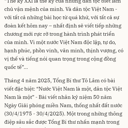
“Thế kỷ XXI là thế kỷ của những dân tộc biết làm
chủ vận mệnh của mình. Và dân tộc Việt Nam -
với tất cả những bài học từ quá khứ, với tất cả sự
đoàn kết hôm nay – nhất định sẽ viết tiếp những
chương mới rực rỡ trong hành trình phát triển
của mình. Vì một nước Việt Nam độc lập, tự do,
hạnh phúc, phồn vinh, văn minh, thịnh vượng, có
vị thế và tiếng nói quan trọng trong cộng đồng
quốc tế”...
Tháng 4 năm 2025, Tổng Bí thư Tô Lâm có bài
viết đặc biệt: “Nước Việt Nam là một, dân tộc Việt
Nam là một” - Bài viết nhân kỷ niệm 50 năm
Ngày Giải phóng miền Nam, thống nhất đất nước
(30/4/1975 - 30/4/2025). Một trong những thông
điệp sâu sắc được Tổng Bí thư nhấn mạnh trong