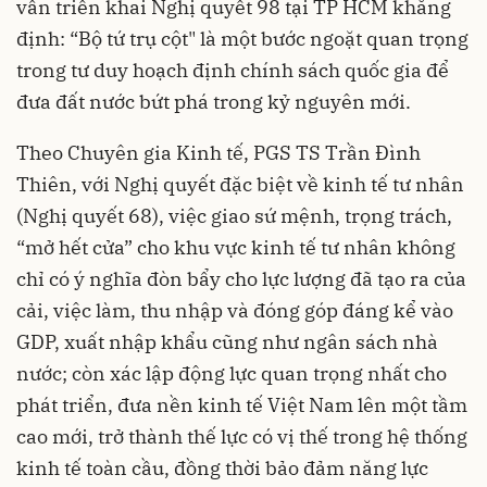
vấn triển khai Nghị quyết 98 tại TP HCM khẳng
định: “Bộ tứ trụ cột" là một bước ngoặt quan trọng
trong tư duy hoạch định chính sách quốc gia để
đưa đất nước bứt phá trong kỷ nguyên mới.
Theo Chuyên gia Kinh tế, PGS TS Trần Đình
Thiên, với Nghị quyết đặc biệt về kinh tế tư nhân
(Nghị quyết 68), việc giao sứ mệnh, trọng trách,
“mở hết cửa” cho khu vực kinh tế tư nhân không
chỉ có ý nghĩa đòn bẩy cho lực lượng đã tạo ra của
cải, việc làm, thu nhập và đóng góp đáng kể vào
GDP, xuất nhập khẩu cũng như ngân sách nhà
nước; còn xác lập động lực quan trọng nhất cho
phát triển, đưa nền kinh tế Việt Nam lên một tầm
cao mới, trở thành thế lực có vị thế trong hệ thống
kinh tế toàn cầu, đồng thời bảo đảm năng lực