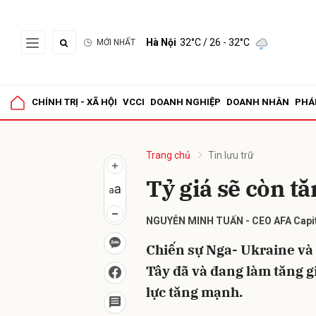
Hà Nội
32°C
/ 26 - 32°C
MỚI NHẤT
Gửi 
CHÍNH TRỊ - XÃ HỘI
VCCI
DOANH NGHIỆP
DOANH NHÂN
PHÁ
Trang chủ
Tin lưu trữ
Tỷ giá sẽ còn t
NGUYỄN MINH TUẤN - CEO AFA Capit
Chiến sự Nga- Ukraine và
Tây đã và đang làm tăng g
lực tăng mạnh.