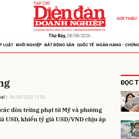
GIỚI THIỆU
bình luận
Thứ Bảy,
08/08/2026
P LUẬT
KHỞI NGHIỆP
BẤT ĐỘNG SẢN
QUỐC TẾ
NGÂN HÀNG - CHỨN
ăng
ĐỌC T
al
06/03/2022 11:00
Hủy
G
 các đòn trừng phạt từ Mỹ và phương
iá USD, khiến tỷ giá USD/VND chịu áp