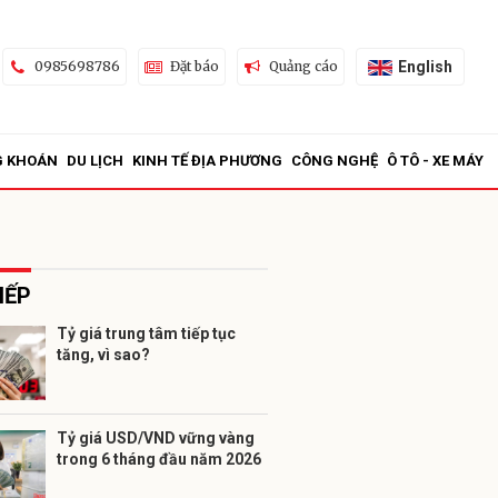
English
0985698786
Đặt báo
Quảng cáo
G KHOÁN
DU LỊCH
KINH TẾ ĐỊA PHƯƠNG
CÔNG NGHỆ
Ô TÔ - XE MÁY
IẾP
Tỷ giá trung tâm tiếp tục
tăng, vì sao?
ửi
Tỷ giá USD/VND vững vàng
trong 6 tháng đầu năm 2026