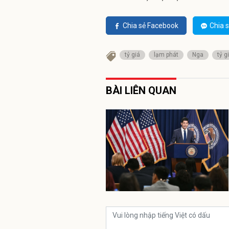
Chia sẻ Facebook
Chia s
tỷ giá
lạm phát
Nga
tỷ 
BÀI LIÊN QUAN