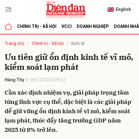
English
CHÍNH TRỊ - XÃ HỘI
VCCI
DOANH NGHIỆP
DOANH NH
bình luận
Trang chủ
Chính trị - Xã hội
Kinh tế
Ưu tiên giữ ổn định kinh tế vĩ mô,
kiểm soát lạm phát
Hằng Thy
06/12/2025 09:32
Cần xác định nhiệm vụ, giải pháp trọng tâm
từng lĩnh vực cụ thể, đặc biệt là các giải pháp
Hủy
G
để giữ vững ổn định kinh tế vĩ mô, kiểm soát
lạm phát, thúc đẩy tăng trưởng GDP năm
2025 từ 8% trở lên.