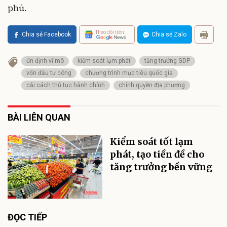
phủ.
Theo dõi trên
Chia sẻ Facebook
Chia sẻ Zalo
ổn định vĩ mô
kiểm soát lạm phát
tăng trưởng GDP
vốn đầu tư công
chương trình mục tiêu quốc gia
cải cách thủ tục hành chính
chính quyền địa phương
BÀI LIÊN QUAN
Kiểm soát tốt lạm
phát, tạo tiền đề cho
tăng trưởng bền vững
ĐỌC TIẾP