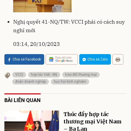
Nghị quyết 41-NQ/TW: VCCI phải có cách suy
nghĩ mới
03:14, 20/10/2023
Theo dõi trên
Chia sẻ Facebook
Chia sẻ Zalo
VCCI
hợp tác Việt - Mỹ
trao đổi thương mại
đoàn doanh nghiệp
học hỏi kinh nghiệm
BÀI LIÊN QUAN
Thúc đẩy hợp tác
thương mại Việt Nam
– Ba Lan