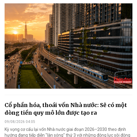
Cổ phần hóa, thoái vốn Nhà nước: Sẽ có một
dòng tiền quy mô lớn được tạo ra
09/08/2026 04:05
Kỳ vọng cơ cấu lại vốn Nhà nước giai đoạn 2026–2030 theo định
hướng đang tiếp diễn "làn sóng" thứ 3 với những động lực sôi động