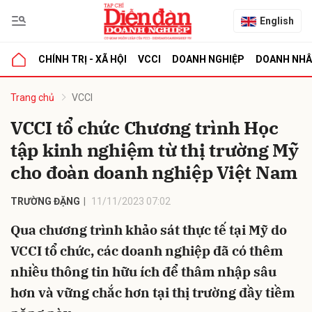
English
CHÍNH TRỊ - XÃ HỘI
VCCI
DOANH NGHIỆP
DOANH NH
bình luận
Trang chủ
VCCI
VCCI tổ chức Chương trình Học
tập kinh nghiệm từ thị trường Mỹ
cho đoàn doanh nghiệp Việt Nam
TRƯỜNG ĐẶNG
11/11/2023 07:02
Qua chương trình khảo sát thực tế tại Mỹ do
Hủy
G
VCCI tổ chức, các doanh nghiệp đã có thêm
nhiều thông tin hữu ích để thâm nhập sâu
hơn và vững chắc hơn tại thị trường đầy tiềm