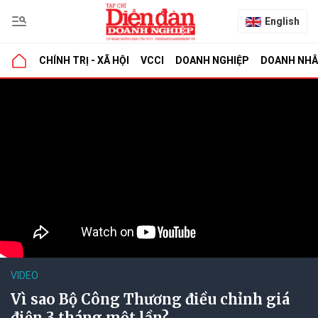
English
CHÍNH TRỊ - XÃ HỘI
VCCI
DOANH NGHIỆP
DOANH NH
VIDEO
Vì sao Bộ Công Thương điều chỉnh giá
điện 3 tháng một lần?