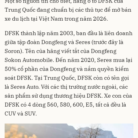
Một số nguồn tin cho biết, hãng ô tô DFSK của
Trung Quốc đang chuẩn bị các thủ tục để mở bán
xe du lịch tại Việt Nam trong năm 2026.
DFSK thành lập năm 2003, ban đầu là liên doanh
giữa tập đoàn Dongfeng và Seres (trước đây là
Soron). Tên của hãng viết tắt của Dongfeng
Sokon Automobile. Đến năm 2020, Seres mua lại
50% cổ phần của Dongfeng và nắm quyền kiểm
soát DFSK. Tại Trung Quốc, DFSK còn có tên gọi
là Seres Auto. Với các thị trường nước ngoài, các
sản phẩm sử dụng thương hiệu DFSK. Xe con của
DFSK có 4 dòng 560, 580, 600, E5, tất cả đều là
CUV và SUV.