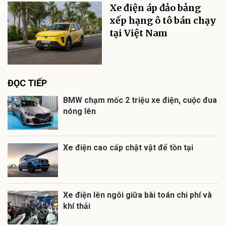
Xe điện áp đảo bảng
xếp hạng ô tô bán chạy
tại Việt Nam
ĐỌC TIẾP
BMW chạm mốc 2 triệu xe điện, cuộc đua
nóng lên
Xe điện cao cấp chật vật để tồn tại
Xe điện lên ngôi giữa bài toán chi phí và
khí thải