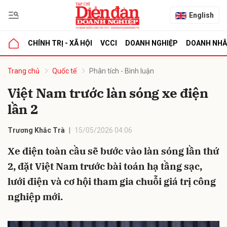
English
CHÍNH TRỊ - XÃ HỘI
VCCI
DOANH NGHIỆP
DOANH NH
bình luận
Trang chủ
Quốc tế
Phân tích - Bình luận
Việt Nam trước làn sóng xe điện
lần 2
Trương Khắc Trà
15/05/2026 04:06
Xe điện toàn cầu sẽ bước vào làn sóng lần thứ
2, đặt Việt Nam trước bài toán hạ tầng sạc,
Hủy
G
lưới điện và cơ hội tham gia chuỗi giá trị công
nghiệp mới.