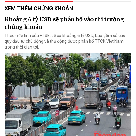
XEM THÊM CHỨNG KHOÁN
Khoảng 6 tỷ USD sẽ phân bổ vào thị trường
chứng khoán
Theo ước tính của FTSE, sẽ có khoảng 6 tỷ USD, bao gồm cả các
quỹ đầu tư chủ động và thụ động được phân bổ TTCK Việt Nam
trong thời gian tới.