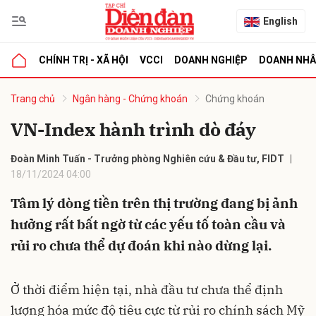
English
CHÍNH TRỊ - XÃ HỘI
VCCI
DOANH NGHIỆP
DOANH NH
bình luận
Trang chủ
Ngân hàng - Chứng khoán
Chứng khoán
VN-Index hành trình dò đáy
Đoàn Minh Tuấn - Trưởng phòng Nghiên cứu & Đầu tư, FIDT
18/11/2024 04:00
Tâm lý dòng tiền trên thị trường đang bị ảnh
hưởng rất bất ngờ từ các yếu tố toàn cầu và
Hủy
G
rủi ro chưa thể dự đoán khi nào dừng lại.
Ở thời điểm hiện tại, nhà đầu tư chưa thể định
lượng hóa mức độ tiêu cực từ rủi ro chính sách Mỹ