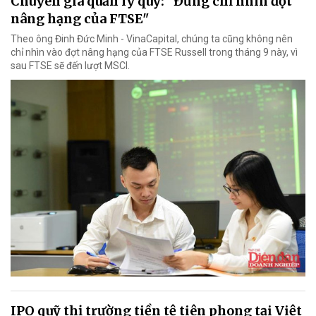
Chuyên gia quản lý quỹ: "Đừng chỉ nhìn đợt
nâng hạng của FTSE"
Theo ông Đinh Đức Minh - VinaCapital, chúng ta cũng không nên
chỉ nhìn vào đợt nâng hạng của FTSE Russell trong tháng 9 này, vì
sau FTSE sẽ đến lượt MSCI.
IPO quỹ thị trường tiền tệ tiên phong tại Việt