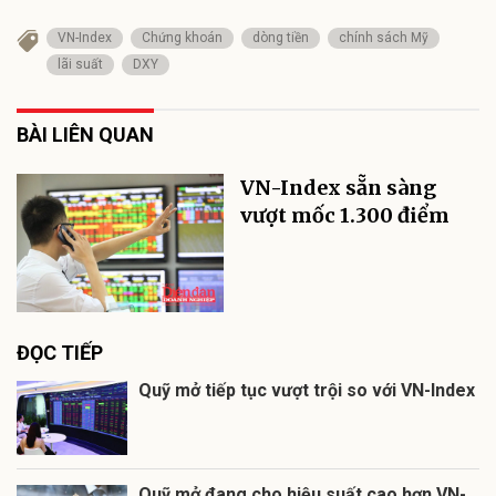
VN-Index
Chứng khoán
dòng tiền
chính sách Mỹ
lãi suất
DXY
BÀI LIÊN QUAN
VN-Index sẵn sàng
vượt mốc 1.300 điểm
ĐỌC TIẾP
Quỹ mở tiếp tục vượt trội so với VN-Index
Quỹ mở đang cho hiệu suất cao hơn VN-