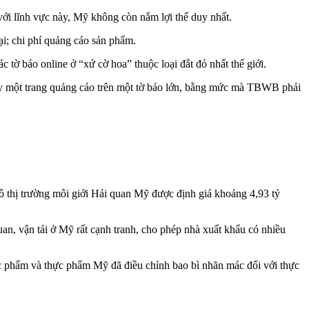
 với lĩnh vực này, Mỹ không còn nắm lợi thế duy nhất.
mại; chi phí quảng cáo sản phẩm.
 tờ báo online ở “xứ cờ hoa” thuộc loại đắt đỏ nhất thế giới.
y một trang quảng cáo trên một tờ báo lớn, bằng mức mà TBWB phải
 mô thị trường môi giới Hải quan Mỹ được định giá khoảng 4,93 tỷ
uan, vận tải ở Mỹ rất cạnh tranh, cho phép nhà xuất khẩu có nhiều
dược phẩm và thực phẩm Mỹ đã điều chỉnh bao bì nhãn mác đối với thực