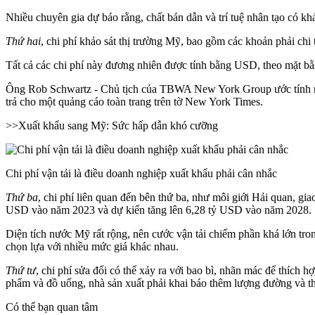
Nhiều chuyên gia dự báo rằng, chất bán dẫn và trí tuệ nhân tạo có khả
Thứ hai
, chi phí khảo sát
thị trường Mỹ
, bao gồm các khoản phải chi t
Tất cả các chi phí này đương nhiên được tính bằng USD, theo mặt bằng 
Ông Rob Schwartz - Chủ tịch của TBWA New York Group ước tính rằ
trả cho một quảng cáo toàn trang trên tờ New York Times.
>>
Xuất khẩu sang Mỹ: Sức hấp dẫn khó cưỡng
Chi phí vận tải là điều doanh nghiệp xuất khẩu phải cân nhắc
Thứ ba
, chi phí liên quan đến bên thứ ba, như môi giới Hải quan, gi
USD vào năm 2023 và dự kiến tăng lên 6,28 tỷ USD vào năm 2028.
Diện tích nước Mỹ rất rộng, nên cước vận tải chiếm phần khá lớn tron
chọn lựa với nhiều mức giá khác nhau.
Thứ tư
, chi phí sửa đổi có thể xảy ra với bao bì, nhãn mác để thích
phẩm và đồ uống, nhà sản xuất phải khai báo thêm lượng đường và t
Có thể bạn quan tâm