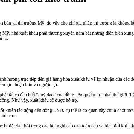
bán tại thị trường Mỹ, do vậy cho phí gia nhập thị trường là không hề
ờng Mỹ, nhà xuất khẩu phải thường xuyên nắm bắt những diễn biến xu
i ro.
nh hưởng trực tiếp đến giá hàng hóa xuất khẩu và lợi nhuận của các 
ều lợi nhuận hơn và ngược lại.
phải tất cả đều biết “quỹ đạo” của đồng tiền quyền lực nhất thế giớ
 đồng. Như vậy,
xuất khẩu
sẽ được hỗ trợ.
 khiến tác động đến đồng USD, cụ thể là cơ quan này chưa chốt thời đ
 mức cao.
c bị đặt dấu hỏi trong các hội nghị cấp cao toàn cầu về biến đổi khí h