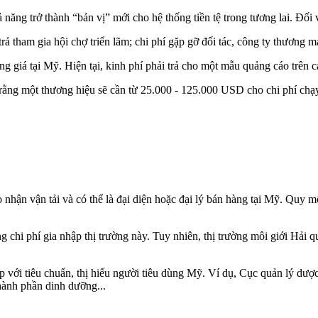
 năng trở thành “bản vị” mới cho hệ thống tiền tệ trong tương lai. Đối
rả tham gia hội chợ triển lãm; chi phí gặp gỡ đối tác, công ty thương 
giá tại Mỹ. Hiện tại, kinh phí phải trả cho một mẫu quảng cáo trên các
ng một thương hiệu sẽ cần từ 25.000 - 125.000 USD cho chi phí chạ
ao nhận vận tải và có thể là đại diện hoặc đại lý bán hàng tại Mỹ. Quy
g chi phí gia nhập thị trường này. Tuy nhiên, thị trường môi giới Hải q
 hợp với tiêu chuẩn, thị hiếu người tiêu dùng Mỹ. Ví dụ, Cục quản lý 
hành phần dinh dưỡng...