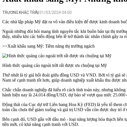
TRƯƠNG KHẮC TRÀ
01/03/2024 04:00
Các nhà lập pháp Mỹ đặt ra vô vàn điều kiện để được kinh doanh buôn 
Ngoài những đòi hỏi mang tính nguyên tắc khi buôn bán tại thị trư
thấy, nhiều khi các biến động bên lề trở thành tác nhân chính gây ra rủ
>>
Xuất khẩu sang Mỹ: Tiềm năng thị trường ngách
Hình thức quảng cáo ngoài trời rất được ưa chuộng tại Mỹ
Thứ nhất
là
tỷ giá hối đoái
giữa đồng USD và VND. Bởi vì tỷ giá sẽ ả
Nam sẽ cạnh tranh tốt hơn, giúp doanh nghiệp xuất khẩu thu được nhi
Chắc chắn doanh nghiệp đã hiểu rõ cách tính toán này, nhưng không 
hành hiện nay là 24.014 đồng/USD, dự báo sẽ vượt qua mức 25.000
Động thái của Cục dự trữ Liên bang Hoa Kỳ (FED) là yếu tố them chốt
toàn cầu chưa thể giảm xuống và giá trị USD vẫn còn được duy trì ở
Bên cạnh đó, USD gắn với dầu mỏ - loại năng lượng hóa thạch liên tụ
tiền mới, có khả năng cạnh tranh với USD.