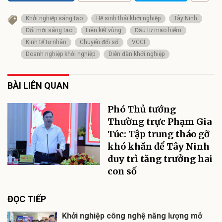
Khởi nghiệp sáng tạo
Hệ sinh thái khởi nghiệp
Tây Ninh
Đổi mới sáng tạo
Liên kết vùng
Đầu tư mạo hiểm
Kinh tế tư nhân
Chuyển đổi số
VCCI
Doanh nghiệp khởi nghiệp
Diễn đàn khởi nghiệp
BÀI LIÊN QUAN
Phó Thủ tướng
Thường trực Phạm Gia
Túc: Tập trung tháo gỡ
khó khăn để Tây Ninh
duy trì tăng trưởng hai
con số
ĐỌC TIẾP
Khởi nghiệp công nghệ năng lượng mở