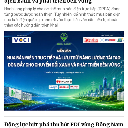
dịch xanh và phát triển bền vững"
Hành lang pháp lý cho cơ chế mua bán điện trực tiếp (DPPA) đang
từng bước được hoàn thiện. Tuy nhiên, để hình thức mua bán điện
qua lưới điện quốc gia sớm đi vào thực tiễn vẫn cần tiếp tục hoàn
thiện các hướng dẫn triển khai.
Động lực bứt phá thu hút FDI vùng Đông Nam