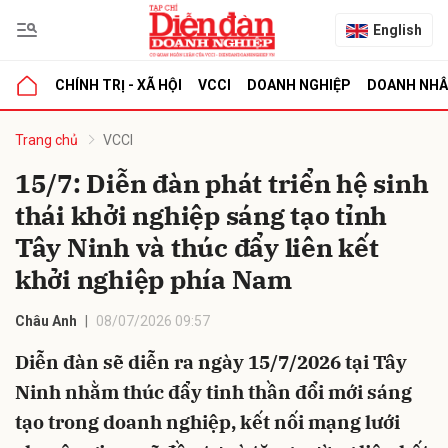
English
CHÍNH TRỊ - XÃ HỘI
VCCI
DOANH NGHIỆP
DOANH NH
bình luận
Trang chủ
VCCI
15/7: Diễn đàn phát triển hệ sinh
thái khởi nghiệp sáng tạo tỉnh
Tây Ninh và thúc đẩy liên kết
khởi nghiệp phía Nam
Châu Anh
08/07/2026 09:57
Hủy
G
Diễn đàn sẽ diễn ra ngày 15/7/2026 tại Tây
Ninh nhằm thúc đẩy tinh thần đổi mới sáng
tạo trong doanh nghiệp, kết nối mạng lưới