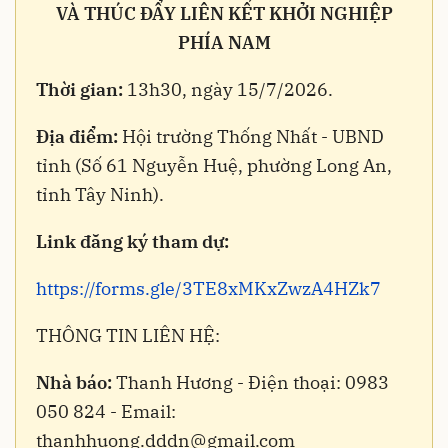
VÀ THÚC ĐẨY LIÊN KẾT KHỞI NGHIỆP
PHÍA NAM
Thời gian:
13h30, ngày 15/7/2026.
Địa điểm:
Hội trường Thống Nhất - UBND
tỉnh (Số 61 Nguyễn Huệ, phường Long An,
tỉnh Tây Ninh).
Link đăng ký tham dự:
https://forms.gle/3TE8xMKxZwzA4HZk7
THÔNG TIN LIÊN HỆ:
Nhà báo:
Thanh Hương - Điện thoại: 0983
050 824 - Email:
thanhhuong.dddn@gmail.com