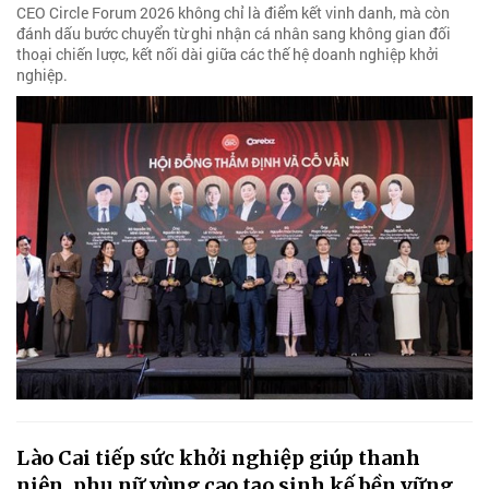
CEO Circle Forum 2026 không chỉ là điểm kết vinh danh, mà còn
đánh dấu bước chuyển từ ghi nhận cá nhân sang không gian đối
thoại chiến lược, kết nối dài giữa các thế hệ doanh nghiệp khởi
nghiệp.
Lào Cai tiếp sức khởi nghiệp giúp thanh
niên, phụ nữ vùng cao tạo sinh kế bền vững