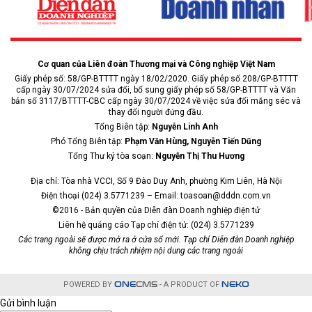
Cơ quan của Liên đoàn Thương mại và Công nghiệp Việt Nam
Giấy phép số: 58/GP-BTTTT ngày 18/02/2020. Giấy phép số 208/GP-BTTTT
cấp ngày 30/07/2024 sửa đổi, bổ sung giấy phép số 58/GP-BTTTT và Văn
bản số 3117/BTTTT-CBC cấp ngày 30/07/2024 về việc sửa đổi măng séc và
thay đổi người đứng đầu.
Tổng Biên tập:
Nguyễn Linh Anh
Phó Tổng Biên tập:
Phạm Văn Hùng, Nguyễn Tiến Dũng
Tổng Thư ký tòa soạn:
Nguyễn Thị Thu Hương
Địa chỉ: Tòa nhà VCCI, Số 9 Đào Duy Anh, phường Kim Liên, Hà Nội
Điện thoại (024) 3.5771239 – Email: toasoan@dddn.com.vn
©2016 - Bản quyền của Diễn đàn Doanh nghiệp điện tử
Liên hệ quảng cáo Tạp chí điện tử: (024) 3.5771239
Các trang ngoài sẽ được mở ra ở cửa sổ mới. Tạp chí Diễn đàn Doanh nghiệp
không chịu trách nhiệm nội dung các trang ngoài
POWERED BY
ONE
CMS
- A PRODUCT OF
NEKO
Gửi bình luận