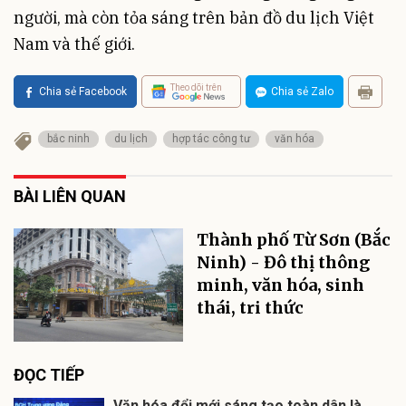
người, mà còn tỏa sáng trên bản đồ du lịch Việt
Nam và thế giới.
Theo dõi trên
Chia sẻ Facebook
Chia sẻ Zalo
bắc ninh
du lịch
hợp tác công tư
văn hóa
BÀI LIÊN QUAN
Thành phố Từ Sơn (Bắc
Ninh) - Đô thị thông
minh, văn hóa, sinh
thái, tri thức
ĐỌC TIẾP
Văn hóa đổi mới sáng tạo toàn dân là