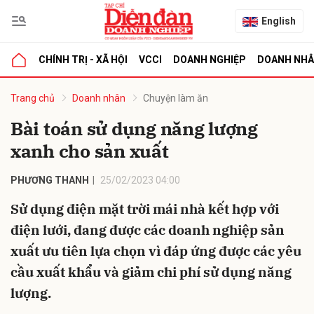
English
CHÍNH TRỊ - XÃ HỘI
VCCI
DOANH NGHIỆP
DOANH NH
bình luận
Trang chủ
Doanh nhân
Chuyện làm ăn
Bài toán sử dụng năng lượng
xanh cho sản xuất
PHƯƠNG THANH
25/02/2023 04:00
Sử dụng điện mặt trời mái nhà kết hợp với
điện lưới, đang được các doanh nghiệp sản
Hủy
G
xuất ưu tiên lựa chọn vì đáp ứng được các yêu
cầu xuất khẩu và giảm chi phí sử dụng năng
lượng.