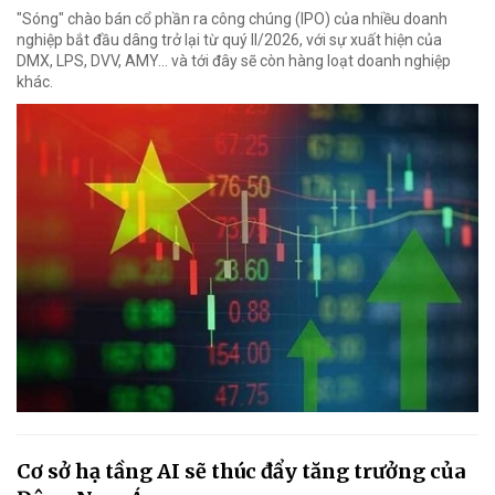
"Sóng" chào bán cổ phần ra công chúng (IPO) của nhiều doanh
nghiệp bắt đầu dâng trở lại từ quý II/2026, với sự xuất hiện của
DMX, LPS, DVV, AMY... và tới đây sẽ còn hàng loạt doanh nghiệp
khác.
Cơ sở hạ tầng AI sẽ thúc đẩy tăng trưởng của