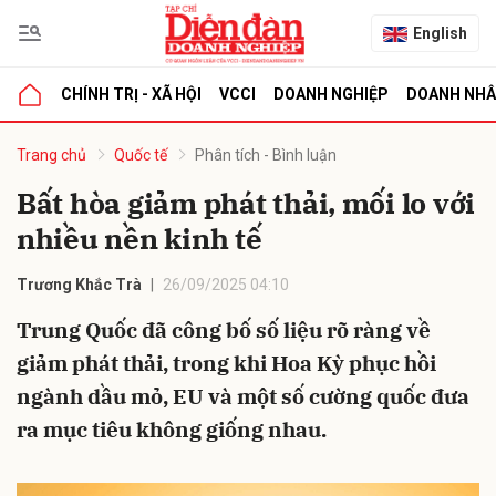
English
CHÍNH TRỊ - XÃ HỘI
VCCI
DOANH NGHIỆP
DOANH NH
bình luận
Trang chủ
Quốc tế
Phân tích - Bình luận
Bất hòa giảm phát thải, mối lo với
nhiều nền kinh tế
Trương Khắc Trà
26/09/2025 04:10
Trung Quốc đã công bố số liệu rõ ràng về
giảm phát thải, trong khi Hoa Kỳ phục hồi
Hủy
G
ngành dầu mỏ, EU và một số cường quốc đưa
ra mục tiêu không giống nhau.