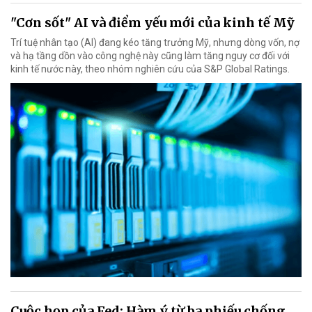
"Cơn sốt" AI và điểm yếu mới của kinh tế Mỹ
Trí tuệ nhân tạo (AI) đang kéo tăng trưởng Mỹ, nhưng dòng vốn, nợ
và hạ tầng dồn vào công nghệ này cũng làm tăng nguy cơ đối với
kinh tế nước này, theo nhóm nghiên cứu của S&P Global Ratings.
Cuộc họp của Fed: Hàm ý từ ba phiếu chống