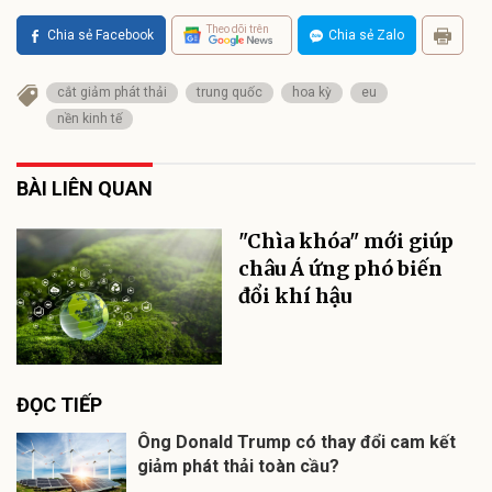
Theo dõi trên
Chia sẻ Facebook
Chia sẻ Zalo
cắt giảm phát thải
trung quốc
hoa kỳ
eu
nền kinh tế
BÀI LIÊN QUAN
"Chìa khóa" mới giúp
châu Á ứng phó biến
đổi khí hậu
ĐỌC TIẾP
Ông Donald Trump có thay đổi cam kết
giảm phát thải toàn cầu?