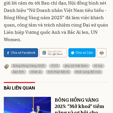
gửi lời cảm ơn tới Ban chỉ đạo, Hội đồng bình xét
Danh hiệu “Nữ Doanh nhân Việt Nam tiêu biểu -
Bông Hồng Vàng năm 2025” đã làm việc khách
quan, công tâm và trách nhiệm cùng Đại sứ quán
Liên hiệp Vương quốc Anh và Bắc Ai len, UN
Women.
Theo dõi trên
Chia sẻ Facebook
Chia sẻ Zalo
Bông Hồng Vàng 2025
VCCI
phụ nữ Việt Nam
trí tuệ
bản lĩnh
nhân ái
tinh thần bền bỉ
khát vọng đổi mới
BÀI LIÊN QUAN
BÔNG HỒNG VÀNG
2025: "Mở khoá" tiềm
năng và cơ hội cho