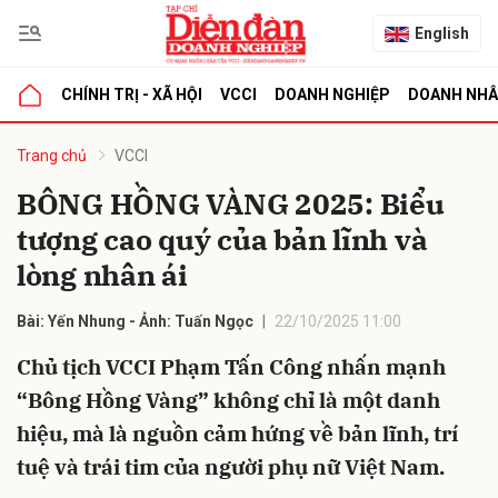
English
CHÍNH TRỊ - XÃ HỘI
VCCI
DOANH NGHIỆP
DOANH NH
bình luận
Trang chủ
VCCI
BÔNG HỒNG VÀNG 2025: Biểu
tượng cao quý của bản lĩnh và
lòng nhân ái
Bài: Yến Nhung - Ảnh: Tuấn Ngọc
22/10/2025 11:00
Chủ tịch VCCI Phạm Tấn Công nhấn mạnh
Hủy
G
“Bông Hồng Vàng” không chỉ là một danh
hiệu, mà là nguồn cảm hứng về bản lĩnh, trí
tuệ và trái tim của người phụ nữ Việt Nam.