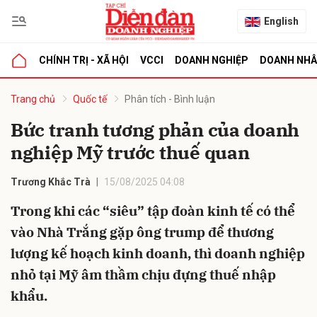
English
CHÍNH TRỊ - XÃ HỘI
VCCI
DOANH NGHIỆP
DOANH NH
bình luận
Trang chủ
Quốc tế
Phân tích - Bình luận
Bức tranh tương phản của doanh
nghiệp Mỹ trước thuế quan
Trương Khắc Trà
15/08/2025 04:08
Trong khi các “siêu” tập đoàn kinh tế có thể
vào Nhà Trắng gặp ông trump để thương
Hủy
G
lượng kế hoạch kinh doanh, thì doanh nghiệp
nhỏ tại Mỹ âm thầm chịu đựng thuế nhập
khẩu.