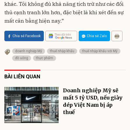
khác. Tôi không đủ khả năng tích trữ như các đối
thủ cạnh tranh lớn hơn, đặc biệt là khi xét đến sự
mất cân bằng hiện nay.”
Theo dõi trên
Chia sẻ Facebook
Chia sẻ Zalo
doanh nghiệp Mỹ
thuế nhập khẩu
thuế nhập khẩu với Mỹ
đồ uống
thực phẩm
BÀI LIÊN QUAN
Doanh nghiệp Mỹ sẽ
mất 5 tỷ USD, nếu giày
dép Việt Nam bị áp
thuế