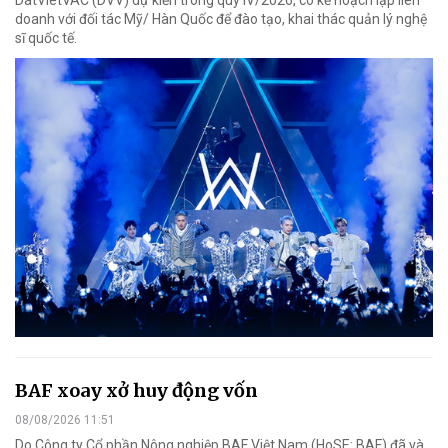
DatVietVAC (DVV) dự kiến trong quý IV/2026, có kế hoạch lập liên
doanh với đối tác Mỹ/ Hàn Quốc để đào tạo, khai thác quản lý nghệ
sĩ quốc tế.
BAF xoay xở huy động vốn
08/08/2026 11:51
Do Công ty Cổ phần Nông nghiệp BAF Việt Nam (HoSE: BAF) đã và