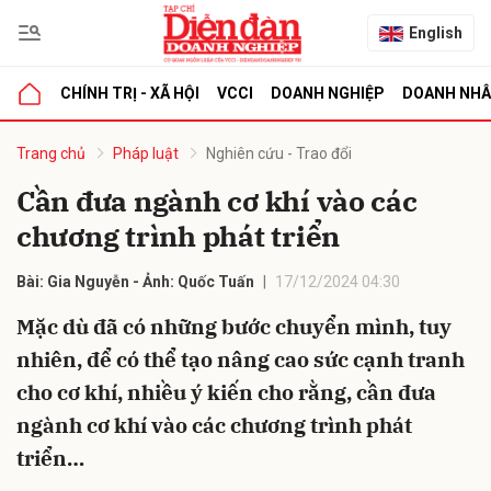
English
CHÍNH TRỊ - XÃ HỘI
VCCI
DOANH NGHIỆP
DOANH NH
bình luận
Trang chủ
Pháp luật
Nghiên cứu - Trao đổi
Cần đưa ngành cơ khí vào các
chương trình phát triển
Bài: Gia Nguyễn - Ảnh: Quốc Tuấn
17/12/2024 04:30
Mặc dù đã có những bước chuyển mình, tuy
nhiên, để có thể tạo nâng cao sức cạnh tranh
Hủy
G
cho cơ khí, nhiều ý kiến cho rằng, cần đưa
ngành cơ khí vào các chương trình phát
triển…