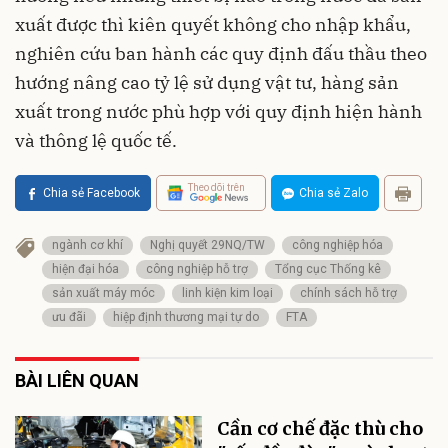
xuất được thì kiên quyết không cho nhập khẩu,
nghiên cứu ban hành các quy định đấu thầu theo
hướng nâng cao tỷ lệ sử dụng vật tư, hàng sản
xuất trong nước phù hợp với quy định hiện hành
và thông lệ quốc tế.
Theo dõi trên
Chia sẻ Facebook
Chia sẻ Zalo
ngành cơ khí
Nghị quyết 29NQ/TW
công nghiệp hóa
hiện đại hóa
công nghiệp hỗ trợ
Tổng cục Thống kê
sản xuất máy móc
linh kiện kim loại
chính sách hỗ trợ
ưu đãi
hiệp định thương mại tự do
FTA
BÀI LIÊN QUAN
Cần cơ chế đặc thù cho