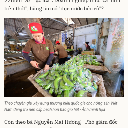
>>
Biển Đỏ “rực lửa”: Doanh nghiệp như “cá nằm
trên thớt”, hãng tàu có "đục nước béo cò"?
Theo chuyên gia, xây dựng thương hiệu quốc gia cho nông sản Việt
Nam đang trở nên cấp bách hơn bao giờ hết - Ảnh minh họa
Còn theo bà Nguyễn Mai Hương - Phó giám đốc