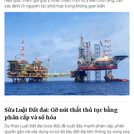
hiệu quả, tham gia góp ý hoàn thiện, một số ý kiến cho rằng, cần
xác định rõ nguyên tắc phối hợp trong không gian biển.
Sửa Luật Đất đai: Gỡ nút thắt thủ tục bằng
phân cấp và số hóa
Dự thảo Luật Đất đai (sửa đổi) đề xuất đẩy mạnh phân cấp, phân
quyền gắn với xây dựng cơ sở dữ liệu đất đai liên thông, kỳ vọng xóa