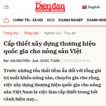
English
CHÍNH TRỊ - XÃ HỘI
VCCI
DOANH NGHIỆP
DOANH NH
bình luận
Trang chủ
Pháp luật
Nghiên cứu - Trao đổi
Cấp thiết xây dựng thương hiệu
quốc gia cho nông sản Việt
Bài: GIA NGUYỄN - Ảnh: QUỐC TUẤN
19/02/2024 04:00
Trước những tổn thất tiềm ẩn đối với tổng giá
trị xuất khẩu nông sản, chuyên gia cho rằng,
Hủy
G
việc xây dựng thượng hiệu quốc gia cho nông
sản Việt Nam là việc làm cấp thiết trong bối
cảnh hiện nay…