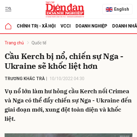
English
CHÍNH TRỊ - XÃ HỘI
VCCI
DOANH NGHIỆP
DOANH NH
bình luận
Trang chủ
Quốc tế
Cầu Kerch bị nổ, chiến sự Nga -
Ukraine sẽ khốc liệt hơn
TRƯƠNG KHẮC TRÀ
10/10/2022 04:30
Vụ nổ lớn làm hư hỏng cầu Kerch nối Crimea
và Nga có thể đẩy chiến sự Nga - Ukraine đến
Hủy
G
giai đoạn mới, xung đột toàn diện và khốc
liệt.