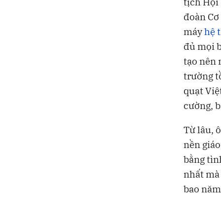
tịch Hội
đoàn Cơ 
máy
hệ 
đủ mọi b
tạo nên 
trường t
quạt Việ
cường, b
Từ lâu, 
nền giáo
bằng tìn
nhất mà 
bao năm 