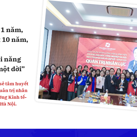
 1 năm,
 10 năm,
ài năng
một đời”
sẻ tâm huyết
uản trị nhân
ờng Kinh tế-
Hà Nội.