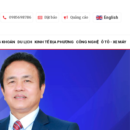
English
0985698786
Đặt báo
Quảng cáo
G KHOÁN
DU LỊCH
KINH TẾ ĐỊA PHƯƠNG
CÔNG NGHỆ
Ô TÔ - XE MÁY
ửi