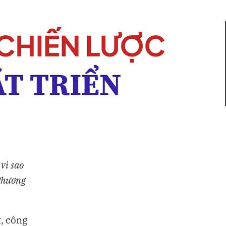
vì sao
 Phương
t, công