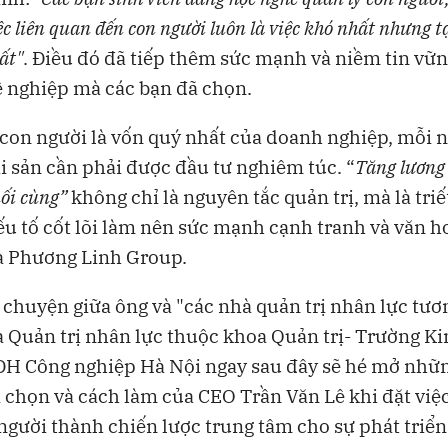
c liên quan đến con người luôn là việc khó nhất nhưng tạ
hất"
. Điều đó đã tiếp thêm sức mạnh và niềm tin vữ
 nghiệp mà các bạn đã chọn.
 con người là vốn quý nhất của doanh nghiệp, mỗi 
ài sản cần phải được đầu tư nghiêm túc. “
Tăng lương 
uối cùng”
không chỉ là nguyên tắc quản trị, mà là triế
yếu tố cốt lõi làm nên sức mạnh cạnh tranh và văn h
a Phương Linh Group.
 chuyện giữa ông và "các nhà quản trị nhân lực tươn
 Quản trị nhân lực thuộc khoa Quản trị- Trường Ki
ĐH Công nghiệp Hà Nội ngay sau đây sẽ hé mở nhữ
a chọn và cách làm của CEO Trần Văn Lê khi đặt việ
người thành chiến lược trung tâm cho sự phát triển