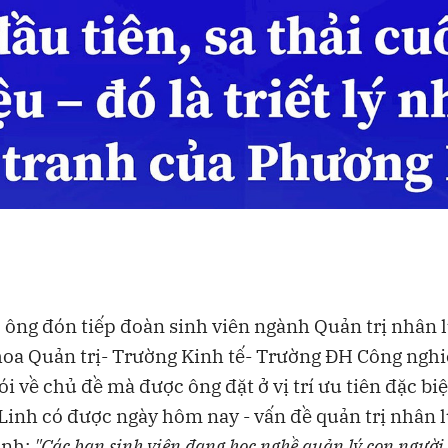
 ông đón tiếp đoàn sinh viên ngành Quản trị nhân 
oa Quản trị- Trường Kinh tế- Trường ĐH Công ngh
ói về chủ đề mà được ông đặt ở vị trí ưu tiên đặc biệ
inh có được ngày hôm nay - vấn đề quản trị nhân 
ịnh:
"Các bạn sinh viên đang học nghề quản lý con người