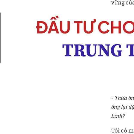
vững củ
-
Thưa ông
ông lại đ
Linh?
Tôi có m