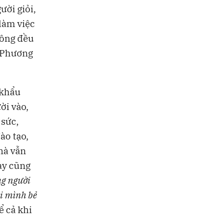
ười giỏi,
 làm việc
công đều
ở Phương
 khẩu
ời vào,
 sức,
ào tạo,
mà vẫn
ay cũng
g người
i mình bẻ
ể cả khi