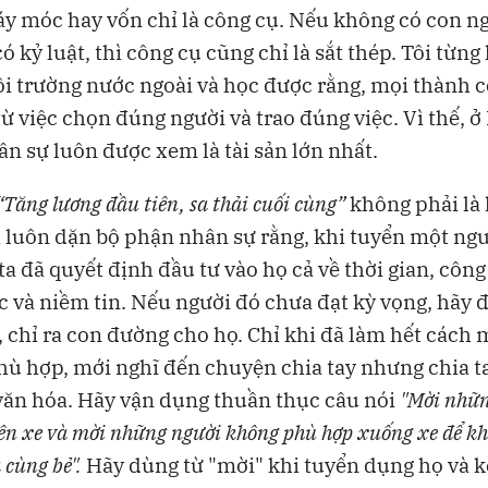
y móc hay vốn chỉ là công cụ. Nếu không có con ng
ó kỷ luật, thì công cụ cũng chỉ là sắt thép. Tôi từng
i trường nước ngoài và học được rằng, mọi thành 
từ việc chọn đúng người và trao đúng việc. Vì thế, 
ân sự luôn được xem là tài sản lớn nhất.
“Tăng lương đầu tiên, sa thải cuối cùng”
không phải là
i luôn dặn bộ phận nhân sự rằng, khi tuyển một ngư
 ta đã quyết định đầu tư vào họ cả về thời gian, công
c và niềm tin. Nếu người đó chưa đạt kỳ vọng, hãy đ
 chỉ ra con đường cho họ. Chỉ khi đã làm hết cách 
ù hợp, mới nghĩ đến chuyện chia tay nhưng chia t
văn hóa. Hãy vận dụng thuần thục câu nói
"Mời nhữn
ên xe và mời những người không phù hợp xuống xe để kh
ả cùng bẻ".
Hãy dùng từ "mời" khi tuyển dụng họ và k