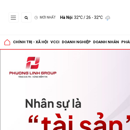
Hà Nội
32°C
/ 26 - 32°C
MỚI NHẤT
Gửi 
CHÍNH TRỊ - XÃ HỘI
VCCI
DOANH NGHIỆP
DOANH NHÂN
PHÁ