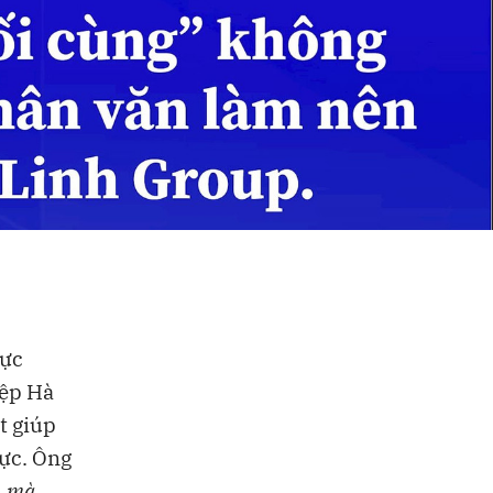
lực
iệp Hà
t giúp
lực. Ông
, mà