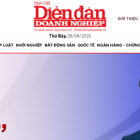
GIỚI THIỆU
bình luận
Thứ Bảy,
08/08/2026
P LUẬT
KHỞI NGHIỆP
BẤT ĐỘNG SẢN
QUỐC TẾ
NGÂN HÀNG - CHỨN
Hủy
G