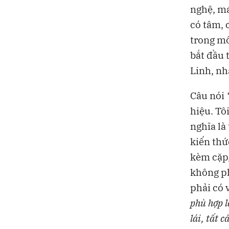
nghệ, má
có tâm, c
trong mô
bắt đầu 
Linh, nh
Câu nói
hiệu. Tô
nghĩa là
kiến thứ
kèm cặp,
không ph
phải có 
phù hợp l
lái, tất c