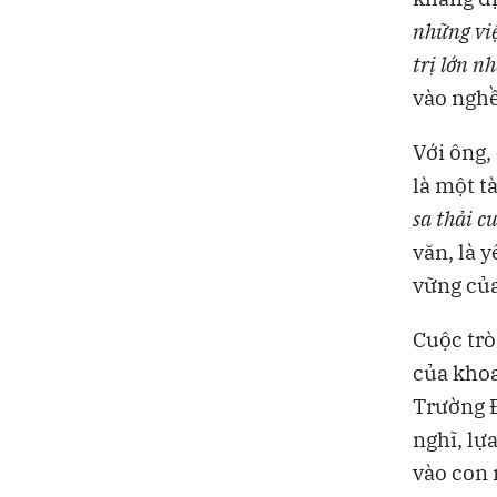
những việ
trị lớn n
vào nghề
Với ông,
là một t
sa thải c
văn, là 
vững củ
Cuộc trò
của khoa
Trường 
nghĩ, lự
vào con 