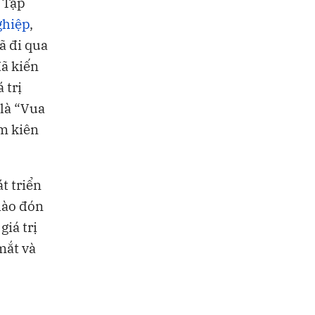
 Tập
ghiệp
,
ã đi qua
đã kiến
 trị
 là “Vua
m kiên
t triển
hào đón
giá trị
mắt và