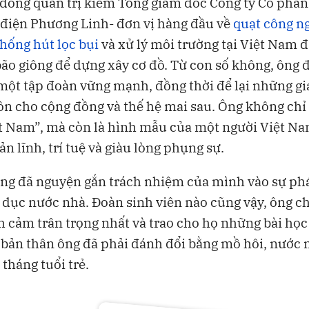
 đồng quản trị kiêm Tổng giám đốc Công ty Cổ phần
điện Phương Linh- đơn vị hàng đầu về
quạt công n
thống hút lọc bụi
và xử lý môi trường tại Việt Nam đ
ão giông để dựng xây cơ đồ. Từ con số không, ông 
một tập đoàn vững mạnh, đồng thời để lại những giá
ồn cho cộng đồng và thế hệ mai sau. Ông không chỉ
t Nam”, mà còn là hình mẫu của một người Việt Na
ản lĩnh, trí tuệ và giàu lòng phụng sự.
ông đã nguyện gắn trách nhiệm của mình vào sự phá
 dục nước nhà. Đoàn sinh viên nào cũng vậy, ông c
h cảm trân trọng nhất và trao cho họ những bài học 
bản thân ông đã phải đánh đổi bằng mồ hôi, nước 
tháng tuổi trẻ.