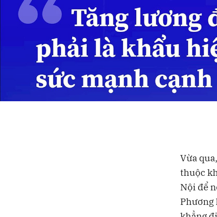
Vừa qua,
thuộc kh
Nội để n
Phương L
khẳng đ