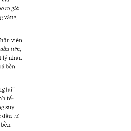
o ra giá
ng vàng
nhân viên
đầu tiên,
t lý nhân
oá bền
g lai”
nh tế-
ng suy
c đầu tư
 bền