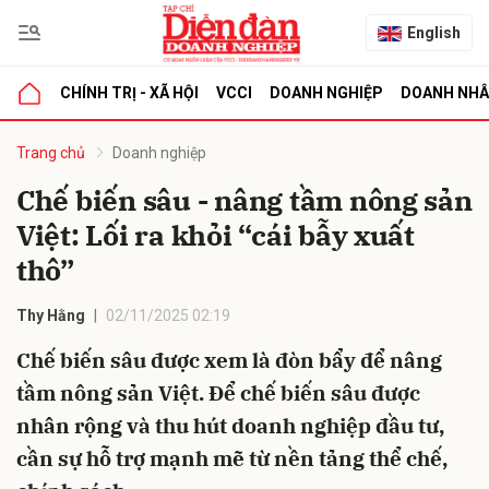
English
CHÍNH TRỊ - XÃ HỘI
VCCI
DOANH NGHIỆP
DOANH NH
bình luận
Trang chủ
Doanh nghiệp
Chế biến sâu - nâng tầm nông sản
Việt: Lối ra khỏi “cái bẫy xuất
thô”
Thy Hằng
02/11/2025 02:19
Chế biến sâu được xem là đòn bẩy để nâng
Hủy
G
tầm nông sản Việt. Để chế biến sâu được
nhân rộng và thu hút doanh nghiệp đầu tư,
cần sự hỗ trợ mạnh mẽ từ nền tảng thể chế,