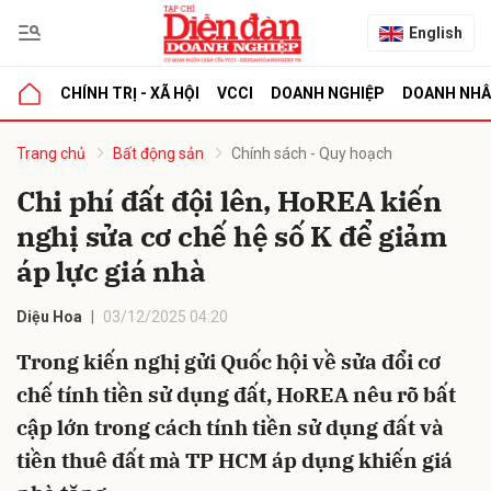
English
CHÍNH TRỊ - XÃ HỘI
VCCI
DOANH NGHIỆP
DOANH NH
bình luận
Trang chủ
Bất động sản
Chính sách - Quy hoạch
Chi phí đất đội lên, HoREA kiến
nghị sửa cơ chế hệ số K để giảm
áp lực giá nhà
Diệu Hoa
03/12/2025 04:20
Trong kiến nghị gửi Quốc hội về sửa đổi cơ
Hủy
G
chế tính tiền sử dụng đất, HoREA nêu rõ bất
cập lớn trong cách tính tiền sử dụng đất và
tiền thuê đất mà TP HCM áp dụng khiến giá