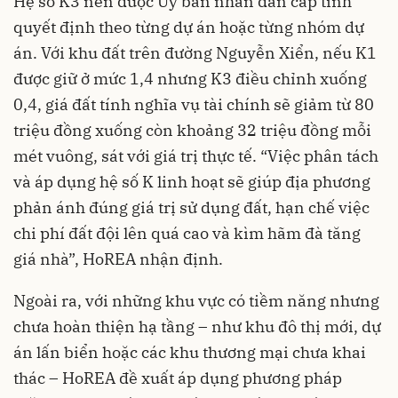
Hệ số K3 nên được Ủy ban nhân dân cấp tỉnh
quyết định theo từng dự án hoặc từng nhóm dự
án. Với khu đất trên đường Nguyễn Xiển, nếu K1
được giữ ở mức 1,4 nhưng K3 điều chỉnh xuống
0,4, giá đất tính nghĩa vụ tài chính sẽ giảm từ 80
triệu đồng xuống còn khoảng 32 triệu đồng mỗi
mét vuông, sát với giá trị thực tế. “Việc phân tách
và áp dụng hệ số K linh hoạt sẽ giúp địa phương
phản ánh đúng giá trị sử dụng đất, hạn chế việc
chi phí đất đội lên quá cao và kìm hãm đà tăng
giá nhà”, HoREA nhận định.
Ngoài ra, với những khu vực có tiềm năng nhưng
chưa hoàn thiện hạ tầng – như khu đô thị mới, dự
án lấn biển hoặc các khu thương mại chưa khai
thác – HoREA đề xuất áp dụng phương pháp