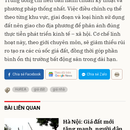
Trung ương chỉ nên ban hành chuẩn kỹ thuật và
phương pháp thống nhất. Việc điều chỉnh cụ thể
theo từng khu vực, giai đoạn và loại hình sử dụng
đất nên giao cho địa phương để phản ánh đúng
thực tiễn phát triển kinh tế – xã hội. Cơ chế linh
hoạt này, theo giới chuyên môn, sẽ giảm thiểu rủi
ro tạo ra các cú sốc giá đất, đồng thời góp phần
bình ổn thị trường bất động sản trong dài hạn.
Theo dõi trên
Chia sẻ Facebook
Chia sẻ Zalo
HoREA
giá đất
giá nhà
BÀI LIÊN QUAN
Hà Nội: Giá đất mới
tăng mạnh, người dân