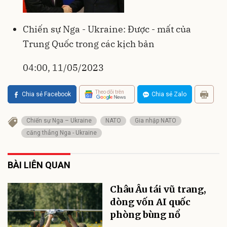
Chiến sự Nga - Ukraine: Được - mất của
Trung Quốc trong các kịch bản
04:00, 11/05/2023
Theo dõi trên
Chia sẻ Facebook
Chia sẻ Zalo
Chiến sự Nga – Ukraine
NATO
Gia nhập NATO
căng thẳng Nga - Ukraine
BÀI LIÊN QUAN
Châu Âu tái vũ trang,
dòng vốn AI quốc
phòng bùng nổ