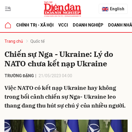
English
CHÍNH TRỊ - XÃ HỘI
VCCI
DOANH NGHIỆP
DOANH NH
bình luận
Trang chủ
Quốc tế
Chiến sự Nga - Ukraine: Lý do
NATO chưa kết nạp Ukraine
TRƯỜNG ĐẶNG
21/05/2023 04:00
Việc NATO có kết nạp Ukraine hay không
trong bối cảnh chiến sự Nga- Ukraine leo
Hủy
G
thang đang thu hút sự chú ý của nhiều người.