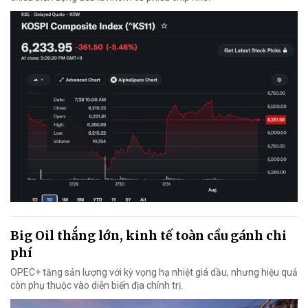
Big Oil thắng lớn, kinh tế toàn cầu gánh chi
phí
OPEC+ tăng sản lượng với kỳ vọng hạ nhiệt giá dầu, nhưng hiệu quả
còn phụ thuộc vào diễn biến địa chính trị.