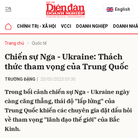
English
CHÍNH TRỊ - XÃ HỘI
VCCI
DOANH NGHIỆP
DOANH NH
bình luận
Trang chủ
Quốc tế
Chiến sự Nga - Ukraine: Thách
thức tham vọng của Trung Quốc
TRƯỜNG ĐẶNG
20/05/2023 03:30
Trong bối cảnh chiến sự Nga - Ukraine ngày
càng căng thẳng, thái độ "lấp lửng" của
Hủy
G
Trung Quốc khiến các chuyên gia đặt dấu hỏi
về tham vọng "lãnh đạo thế giới" của Bắc
Kinh.