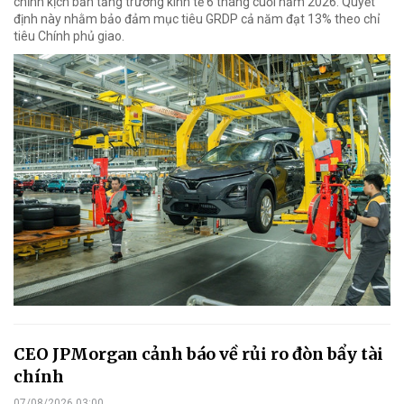
chỉnh kịch bản tăng trưởng kinh tế 6 tháng cuối năm 2026. Quyết
định này nhằm bảo đảm mục tiêu GRDP cả năm đạt 13% theo chỉ
tiêu Chính phủ giao.
CEO JPMorgan cảnh báo về rủi ro đòn bẩy tài
chính
07/08/2026 03:00