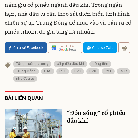
nắm giữ cổ phiếu ngành dầu khí. Trong ngắn
hạn, nhà đầu tư cần theo sát diễn biến tình hình
chiến sự tại Trung Đông để mua vào và bán ra cổ
phiếu nhóm, để gia tăng lợi nhuận.
Theo dõi trên
Chia sẻ Facebook
Chia sẻ Zalo
Tăng trưởng dương
cổ phiếu dầu khí
dòng tiền
Trung Đông
GAS
PLX
PVS
PVD
PVT
BSR
nhà đầu tư
BÀI LIÊN QUAN
“Đón sóng” cổ phiếu
dầu khí