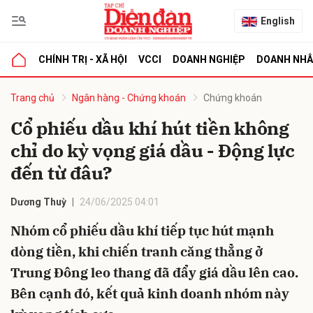
English
CHÍNH TRỊ - XÃ HỘI
VCCI
DOANH NGHIỆP
DOANH NH
bình luận
Trang chủ
Ngân hàng - Chứng khoán
Chứng khoán
Cổ phiếu dầu khí hút tiền không
chỉ do kỳ vọng giá dầu - Động lực
đến từ đâu?
Dương Thuỳ
24/06/2025 04:01
Nhóm cổ phiếu dầu khí tiếp tục hút mạnh
Hủy
G
dòng tiền, khi chiến tranh căng thẳng ở
Trung Đông leo thang đã đẩy giá dầu lên cao.
Bên cạnh đó, kết quả kinh doanh nhóm này