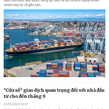
biển vẫn được kéo xanh, song lực bán ra lớn từ khối ngoại khiến
nhóm này lùi về gần sàn.
"Cửa sổ" giao dịch quan trọng đối với nhà đầu
tư cho đến tháng 9
05/03/2026 04:02