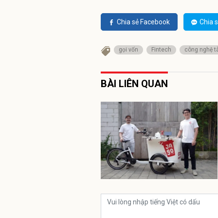
Chia sẻ Facebook
Chia s
gọi vốn
Fintech
công nghệ tà
BÀI LIÊN QUAN