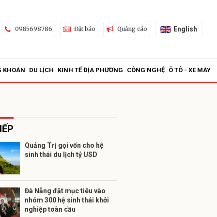
English
0985698786
Đặt báo
Quảng cáo
G KHOÁN
DU LỊCH
KINH TẾ ĐỊA PHƯƠNG
CÔNG NGHỆ
Ô TÔ - XE MÁY
IẾP
Quảng Trị gọi vốn cho hệ
sinh thái du lịch tỷ USD
ửi
Đà Nẵng đặt mục tiêu vào
nhóm 300 hệ sinh thái khởi
nghiệp toàn cầu