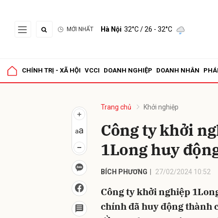
Hà Nội
32°C
/ 26 - 32°C
MỚI NHẤT
Gửi 
CHÍNH TRỊ - XÃ HỘI
VCCI
DOANH NGHIỆP
DOANH NHÂN
PHÁ
Trang chủ
Khởi nghiệp
Công ty khởi n
1Long huy độn
BÍCH PHƯƠNG
27/02/2024 10:52
Công ty khởi nghiệp 1Lon
chính đã huy động thành c