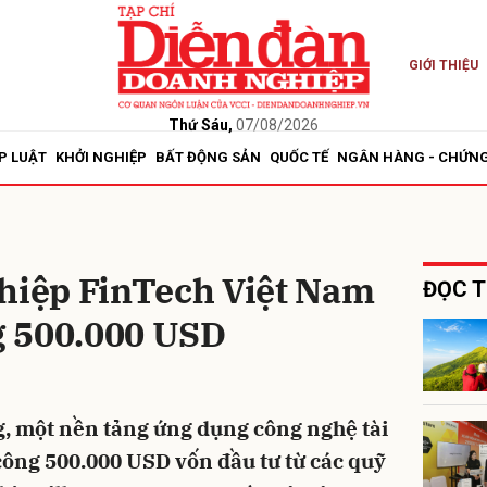
GIỚI THIỆU
bình luận
Thứ Sáu,
07/08/2026
P LUẬT
KHỞI NGHIỆP
BẤT ĐỘNG SẢN
QUỐC TẾ
NGÂN HÀNG - CHỨN
ghiệp FinTech Việt Nam
ĐỌC T
g 500.000 USD
Hủy
G
g, một nền tảng ứng dụng công nghệ tài
ông 500.000 USD vốn đầu tư từ các quỹ