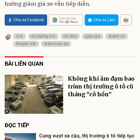
hướng giảm giá xe vẫn tiếp diễn.
Theo dõi trên
Chia sẻ Facebook
Chia sẻ Zalo
ô tô
thị trường ô tô
tồn kho
giảm giá
doanh số
khuyến mãi
lệ phí trước bạ
BÀI LIÊN QUAN
Không khí ảm đạm bao
trùm thị trường ô tô cũ
tháng “cô hồn”
ĐỌC TIẾP
Cung vượt xa cầu, thị trường ô tô tiếp tục