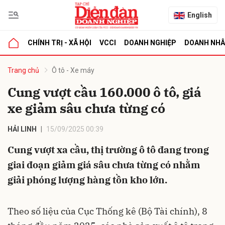
English
CHÍNH TRỊ - XÃ HỘI
VCCI
DOANH NGHIỆP
DOANH NH
bình luận
Trang chủ
Ô tô - Xe máy
Cung vượt cầu 160.000 ô tô, giá
xe giảm sâu chưa từng có
HẢI LINH
15/09/2025 00:39
Cung vượt xa cầu, thị trường ô tô đang trong
giai đoạn giảm giá sâu chưa từng có nhằm
Hủy
G
giải phóng lượng hàng tồn kho lớn.
Theo số liệu của Cục Thống kê (Bộ Tài chính), 8