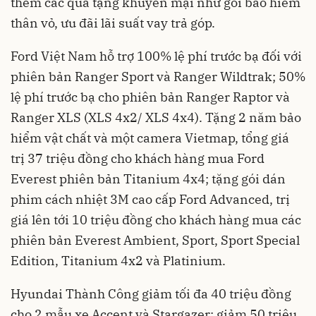
thêm các quà tặng khuyến mại như gói bảo hiểm
thân vỏ, ưu đãi lãi suất vay trả góp.
Ford Việt Nam hỗ trợ 100% lệ phí trước bạ đối với
phiên bản Ranger Sport và Ranger Wildtrak; 50%
lệ phí trước bạ cho phiên bản Ranger Raptor và
Ranger XLS (XLS 4x2/ XLS 4x4). Tặng 2 năm bảo
hiểm vật chất và một camera Vietmap, tổng giá
trị 37 triệu đồng cho khách hàng mua Ford
Everest phiên bản Titanium 4x4; tặng gói dán
phim cách nhiệt 3M cao cấp Ford Advanced, trị
giá lên tới 10 triệu đồng cho khách hàng mua các
phiên bản Everest Ambient, Sport, Sport Special
Edition, Titanium 4x2 và Platinium.
Hyundai Thành Công giảm tối đa 40 triệu đồng
cho 2 mẫu xe Accent và Stargazer; giảm 50 triệu