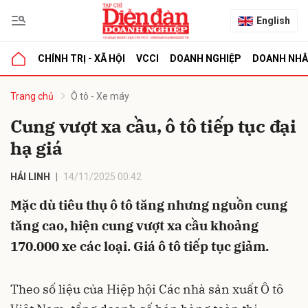
English
CHÍNH TRỊ - XÃ HỘI
VCCI
DOANH NGHIỆP
DOANH NH
bình luận
Trang chủ
Ô tô - Xe máy
Cung vượt xa cầu, ô tô tiếp tục đại
hạ giá
HẢI LINH
14/11/2025 00:42
Mặc dù tiêu thụ ô tô tăng nhưng nguồn cung
tăng cao, hiện cung vượt xa cầu khoảng
Hủy
G
170.000 xe các loại. Giá ô tô tiếp tục giảm.
Theo số liệu của Hiệp hội Các nhà sản xuất Ô tô