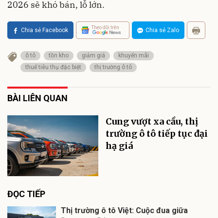
2026 sẽ khó bán, lỗ lớn.
Theo dõi trên
Chia sẻ Facebook
Chia sẻ Zalo
ô tô
tồn kho
giảm giá
khuyến mãi
thuế tiêu thụ đặc biệt
thị trường ô tô
BÀI LIÊN QUAN
Cung vượt xa cầu, thị
trường ô tô tiếp tục đại
hạ giá
ĐỌC TIẾP
Thị trường ô tô Việt: Cuộc đua giữa