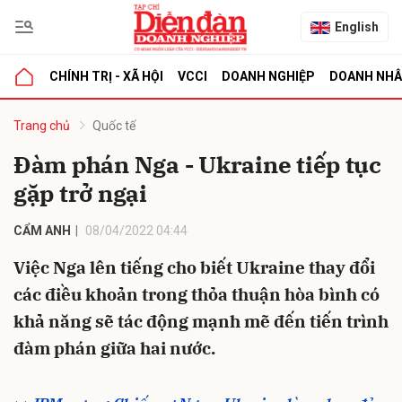
English
CHÍNH TRỊ - XÃ HỘI
VCCI
DOANH NGHIỆP
DOANH NH
bình luận
Trang chủ
Quốc tế
Đàm phán Nga - Ukraine tiếp tục
gặp trở ngại
CẨM ANH
08/04/2022 04:44
Việc Nga lên tiếng cho biết Ukraine thay đổi
các điều khoản trong thỏa thuận hòa bình có
Hủy
G
khả năng sẽ tác động mạnh mẽ đến tiến trình
đàm phán giữa hai nước.