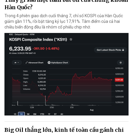
Hàn Quốc?
Trong 4 phiên giao dịch cuối tháng 7, chỉ số KOSPI của Hàn Quốc
giảm gần 11%, rồi bật tăng kỷ lục 17,91%. Tâm điểm của cả hai
chiều biến động đều là nhóm cổ phiếu chip nhớ.
Big Oil thắng lớn, kinh tế toàn cầu gánh chi