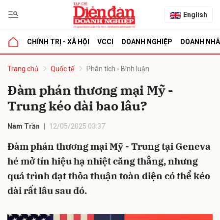
English
CHÍNH TRỊ - XÃ HỘI
VCCI
DOANH NGHIỆP
DOANH NH
bình luận
Trang chủ
Quốc tế
Phân tích - Bình luận
Đàm phán thương mại Mỹ -
Trung kéo dài bao lâu?
Nam Trần
12/05/2025 03:37
Đàm phán thương mại Mỹ - Trung tại Geneva
hé mở tín hiệu hạ nhiệt căng thẳng, nhưng
Hủy
G
quá trình đạt thỏa thuận toàn diện có thể kéo
dài rất lâu sau đó.