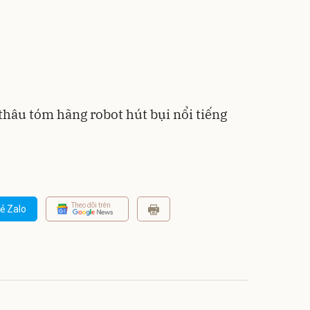
thâu tóm hãng robot hút bụi nổi tiếng
Theo dõi trên
ẻ Zalo