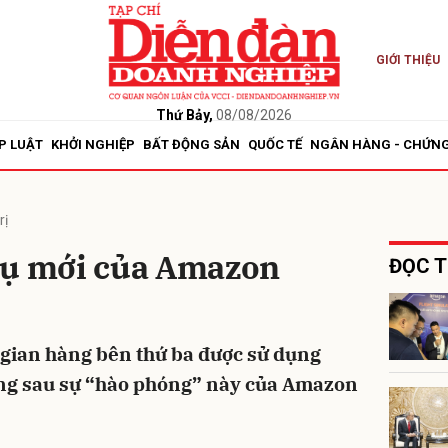
GIỚI THIỆU
bình luận
Thứ Bảy,
08/08/2026
P LUẬT
KHỞI NGHIỆP
BẤT ĐỘNG SẢN
QUỐC TẾ
NGÂN HÀNG - CHỨN
rị
vụ mới của Amazon
ĐỌC T
Hủy
G
gian hàng bên thứ ba được sử dụng
ằng sau sự “hào phóng” này của Amazon