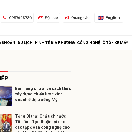
English
0985698786
Đặt báo
Quảng cáo
G KHOÁN
DU LỊCH
KINH TẾ ĐỊA PHƯƠNG
CÔNG NGHỆ
Ô TÔ - XE MÁY
IẾP
Bán hàng cho ai và cách thức
xây dựng chiến lược kinh
ửi
doanh ở thị trường Mỹ
Tổng Bí thư, Chủ tịch nước
Tô Lâm: Tạo thuận lợi cho
các tập đoàn công nghệ cao