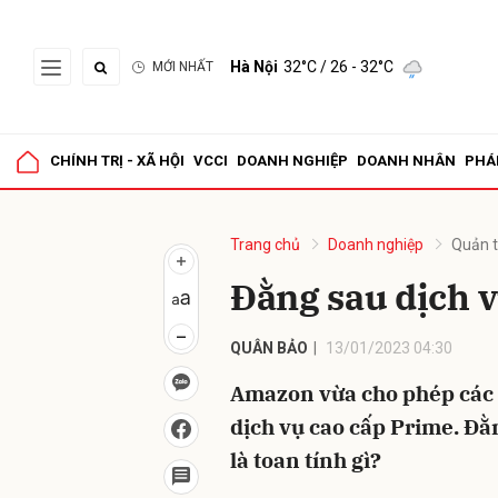
Hà Nội
32°C
/ 26 - 32°C
MỚI NHẤT
Gửi 
CHÍNH TRỊ - XÃ HỘI
VCCI
DOANH NGHIỆP
DOANH NHÂN
PHÁ
Trang chủ
Doanh nghiệp
Quản t
Đằng sau dịch 
QUÂN BẢO
13/01/2023 04:30
Amazon vừa cho phép các 
dịch vụ cao cấp Prime. Đ
là toan tính gì?