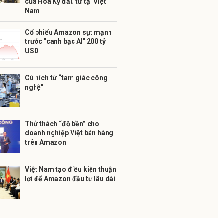
của Hoa Kỳ đầu tư tại Việt
Nam
Cổ phiếu Amazon sụt mạnh
trước "canh bạc AI" 200 tỷ
USD
Cú hích từ “tam giác công
nghệ”
Thử thách “độ bền” cho
doanh nghiệp Việt bán hàng
trên Amazon
Việt Nam tạo điều kiện thuận
lợi để Amazon đầu tư lâu dài