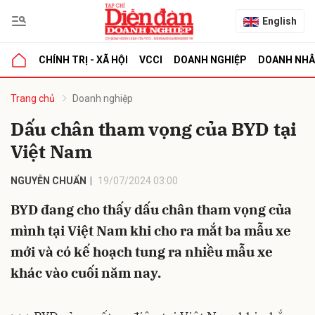
English
CHÍNH TRỊ - XÃ HỘI
VCCI
DOANH NGHIỆP
DOANH NH
bình luận
Trang chủ
Doanh nghiệp
Dấu chân tham vọng của BYD tại
Việt Nam
NGUYỄN CHUẨN
19/07/2024 03:00
BYD đang cho thấy dấu chân tham vọng của
mình tại Việt Nam khi cho ra mắt ba mẫu xe
Hủy
G
mới và có kế hoạch tung ra nhiều mẫu xe
khác vào cuối năm nay.