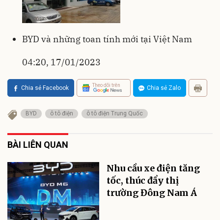
BYD và những toan tính mới tại Việt Nam
04:20, 17/01/2023
Theo dõi trên
Chia sẻ Facebook
Chia sẻ Zalo
BYD
ô tô điện
ô tô điện Trung Quốc
BÀI LIÊN QUAN
Nhu cầu xe điện tăng
tốc, thúc đẩy thị
trường Đông Nam Á