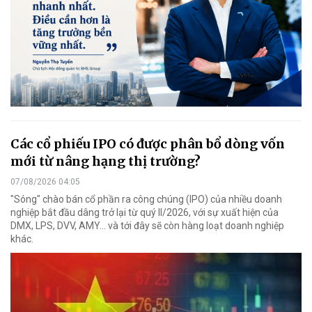
Các cổ phiếu IPO có được phân bổ dòng vốn
mới từ nâng hạng thị trường?
07/08/2026 04:05
"Sóng" chào bán cổ phần ra công chúng (IPO) của nhiều doanh
nghiệp bắt đầu dâng trở lại từ quý II/2026, với sự xuất hiện của
DMX, LPS, DVV, AMY... và tới đây sẽ còn hàng loạt doanh nghiệp
khác.