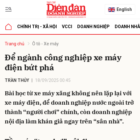
English
CHÍNH TRỊ - XÃ HỘI
VCCI
DOANH NGHIỆP
DOANH NH
bình luận
Trang chủ
Ô tô - Xe máy
Để ngành công nghiệp xe máy
điện bứt phá
TRẦN THỦY
18/09/2025 00:45
Bài học từ xe máy xăng không nên lặp lại với
xe máy điện, để doanh nghiệp nước ngoài trở
Hủy
G
thành “người chơi” chính, còn doanh nghiệp
nội địa làm khán giả ngay trên “sân nhà”.