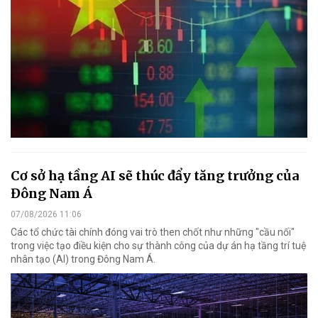
Cơ sở hạ tầng AI sẽ thúc đẩy tăng trưởng của
Đông Nam Á
07/08/2026 11:06
Các tổ chức tài chính đóng vai trò then chốt như những "cầu nối"
trong việc tạo điều kiện cho sự thành công của dự án hạ tầng trí tuệ
nhân tạo (AI) trong Đông Nam Á.