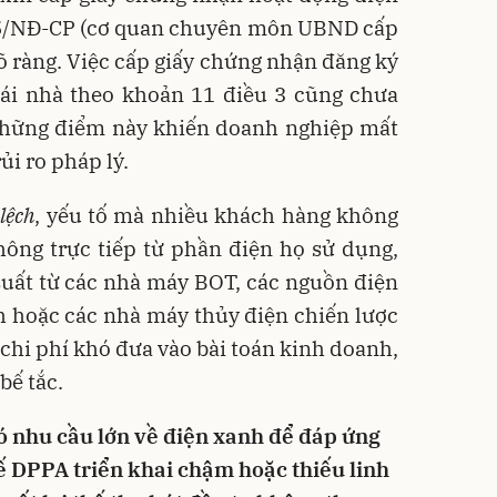
25/NĐ-CP (cơ quan chuyên môn UBND cấp
õ ràng. Việc cấp giấy chứng nhận đăng ký
mái nhà theo khoản 11 điều 3 cũng chưa
hững điểm này khiến doanh nghiệp mất
ủi ro pháp lý.
lệch
, yếu tố mà nhiều khách hàng không
hông trực tiếp từ phần điện họ sử dụng,
uất từ các nhà máy BOT, các nguồn điện
h hoặc các nhà máy thủy điện chiến lược
chi phí khó đưa vào bài toán kinh doanh,
bế tắc.
 nhu cầu lớn về điện xanh để đáp ứng
ế DPPA triển khai chậm hoặc thiếu linh