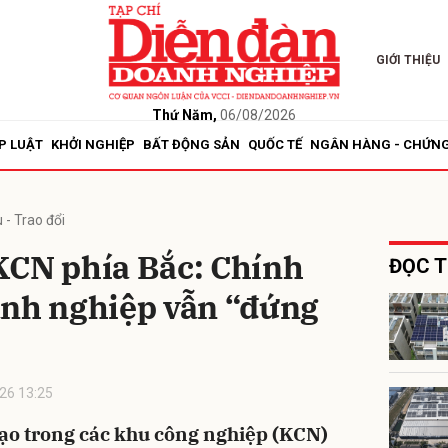
GIỚI THIỆU
bình luận
Thứ Năm,
06/08/2026
P LUẬT
KHỞI NGHIỆP
BẤT ĐỘNG SẢN
QUỐC TẾ
NGÂN HÀNG - CHỨN
 - Trao đổi
KCN phía Bắc: Chính
ĐỌC T
anh nghiệp vẫn “đứng
Hủy
G
26 13:25
tạo trong các khu công nghiệp (KCN)