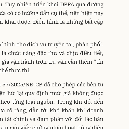
hu. Tuy nhiên triển khai DPPA qua đường
ưa có có hướng dẫn cụ thể, nên hiện nay
n khai được. Điển hình là những bất cập
í tính cho dịch vụ truyền tải, phân phối.
 là chức năng đặc thù và chịu điều tiết,
gia vận hành trơn tru vẫn cần thêm “tín
chế thực thi.
h 57/2025/NĐ-CP đã cho phép các bên tự
ện lực lại quy định mức giá không được
theo từng loại nguồn. Trong khi đó, đến
ưa rõ ràng, dẫn tới khó khăn khi doanh
 tài chính và đàm phán với đối tác bán
 xin cấp giấy chứng nhận hoạt động điện