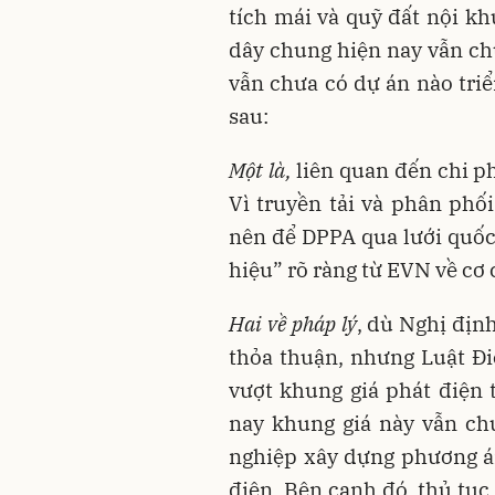
tích mái và quỹ đất nội k
dây chung hiện nay vẫn ch
vẫn chưa có dự án nào triể
sau:
Một là,
liên quan đến chi ph
Vì truyền tải và phân phối
nên để DPPA qua lưới quốc 
hiệu” rõ ràng từ EVN về cơ 
Hai về pháp lý
, dù Nghị địn
thỏa thuận, nhưng Luật Đi
vượt khung giá phát điện 
nay khung giá này vẫn ch
nghiệp xây dựng phương án
điện. Bên cạnh đó, thủ tục