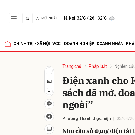
Hà Nội
32°C
/ 26 - 32°C
MỚI NHẤT
Gửi 
CHÍNH TRỊ - XÃ HỘI
VCCI
DOANH NGHIỆP
DOANH NHÂN
PHÁ
Trang chủ
Pháp luật
Nghiên cứu
Điện xanh cho 
sách đã mở, do
ngoài”
Phương Thanh thực hiện
03/04/20
Nhu cầu sử dụng điện tái 