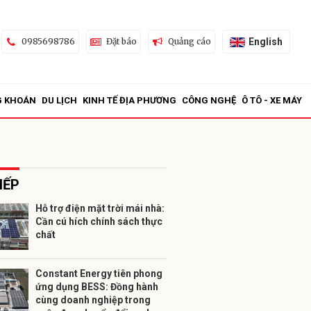
English
0985698786
Đặt báo
Quảng cáo
G KHOÁN
DU LỊCH
KINH TẾ ĐỊA PHƯƠNG
CÔNG NGHỆ
Ô TÔ - XE MÁY
IẾP
Hỗ trợ điện mặt trời mái nhà:
Cần cú hích chính sách thực
ửi
chất
Constant Energy tiên phong
ứng dụng BESS: Đồng hành
cùng doanh nghiệp trong