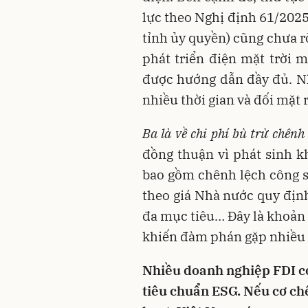
lực theo Nghị định 61/20
tỉnh ủy quyền) cũng chưa r
phát triển điện mặt trời 
được hướng dẫn đầy đủ. N
nhiều thời gian và đối mặt r
Ba là về chi phí bù trừ chênh 
đồng thuận vì phát sinh k
bao gồm chênh lệch công s
theo giá Nhà nước quy địn
đa mục tiêu… Đây là khoản 
khiến đàm phán gặp nhiều 
Nhiều doanh nghiệp FDI có
tiêu chuẩn ESG. Nếu cơ ch