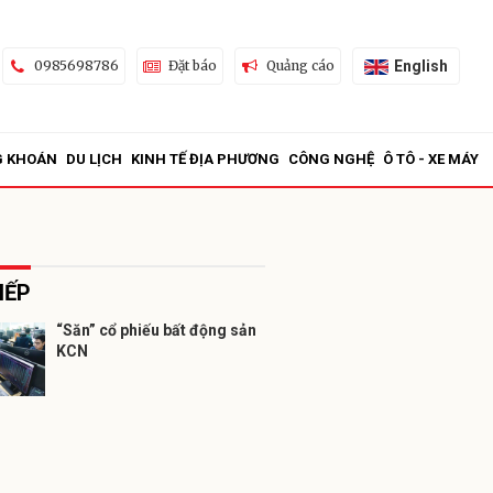
English
0985698786
Đặt báo
Quảng cáo
G KHOÁN
DU LỊCH
KINH TẾ ĐỊA PHƯƠNG
CÔNG NGHỆ
Ô TÔ - XE MÁY
IẾP
“Săn” cổ phiếu bất động sản
KCN
ửi