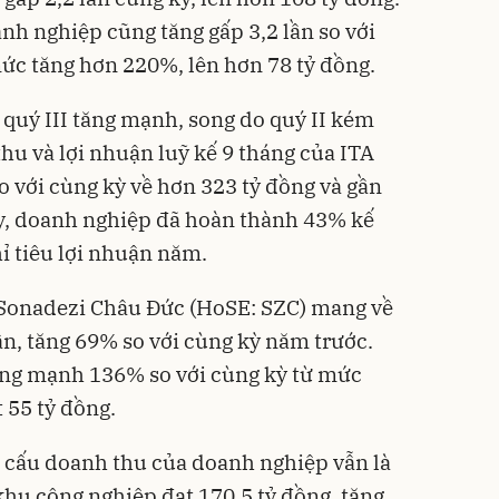
nh nghiệp cũng tăng gấp 3,2 lần so với
ức tăng hơn 220%, lên hơn 78 tỷ đồng.
quý III tăng mạnh, song do quý II kém
hu và lợi nhuận luỹ kế 9 tháng của ITA
o với cùng kỳ về hơn 323 tỷ đồng và gần
ày, doanh nghiệp đã hoàn thành 43% kế
ỉ tiêu lợi nhuận năm.
P Sonadezi Châu Đức (HoSE: SZC) mang về
n, tăng 69% so với cùng kỳ năm trước.
ăng mạnh 136% so với cùng kỳ từ mức
t 55 tỷ đồng.
ơ cấu doanh thu của doanh nghiệp vẫn là
khu công nghiệp đạt 170,5 tỷ đồng, tăng