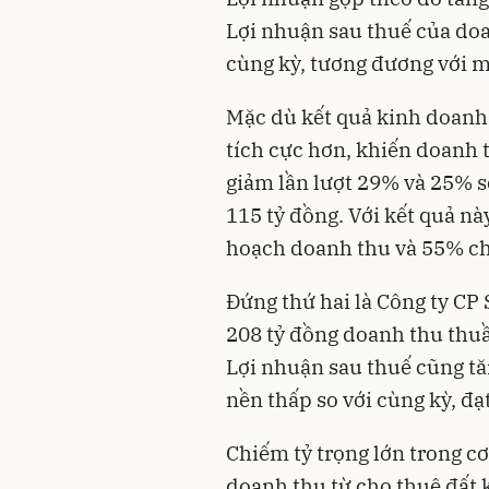
Lợi nhuận sau thuế của doa
cùng kỳ, tương đương với m
Mặc dù kết quả kinh doanh 
tích cực hơn, khiến doanh t
giảm lần lượt 29% và 25% s
115 tỷ đồng. Với kết quả n
hoạch doanh thu và 55% ch
Đứng thứ hai là Công ty C
208 tỷ đồng doanh thu thuầ
Lợi nhuận sau thuế cũng t
nền thấp so với cùng kỳ, đạ
Chiếm tỷ trọng lớn trong c
doanh thu từ cho thuê đất 