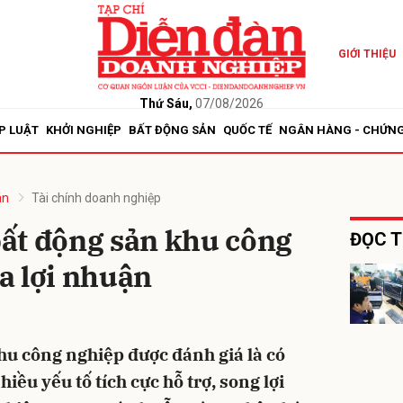
GIỚI THIỆU
bình luận
Thứ Sáu,
07/08/2026
P LUẬT
KHỞI NGHIỆP
BẤT ĐỘNG SẢN
QUỐC TẾ
NGÂN HÀNG - CHỨN
án
Tài chính doanh nghiệp
ất động sản khu công
ĐỌC T
a lợi nhuận
Hủy
G
hu công nghiệp được đánh giá là có
iều yếu tố tích cực hỗ trợ, song lợi