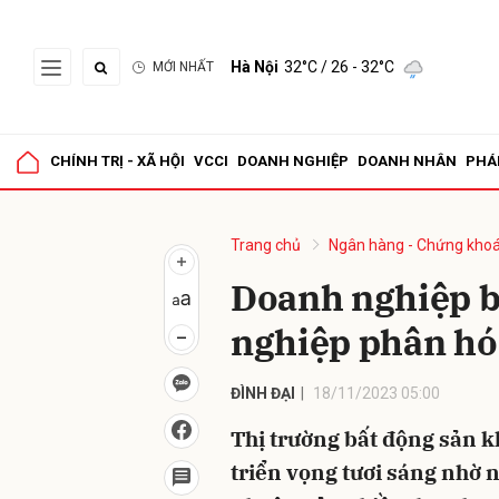
Hà Nội
32°C
/ 26 - 32°C
MỚI NHẤT
Gửi 
CHÍNH TRỊ - XÃ HỘI
VCCI
DOANH NGHIỆP
DOANH NHÂN
PHÁ
Trang chủ
Ngân hàng - Chứng kho
Doanh nghiệp b
nghiệp phân hó
ĐÌNH ĐẠI
18/11/2023 05:00
Thị trường bất động sản k
triển vọng tươi sáng nhờ nh