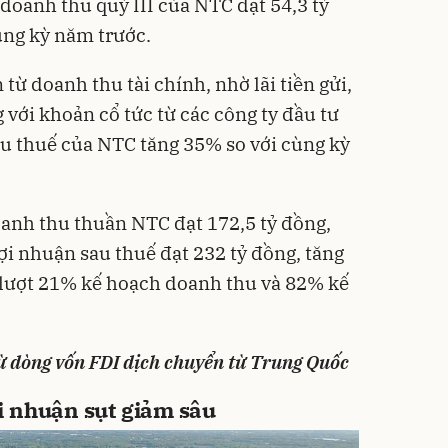
 doanh thu quý III của NTC đạt 54,3 tỷ
ùng kỳ năm trước.
từ doanh thu tài chính, nhờ lãi tiền gửi,
 với khoản cổ tức từ các công ty đầu tư
au thuế của NTC tăng 35% so với cùng kỳ
anh thu thuần NTC đạt 172,5 tỷ đồng,
ợi nhuận sau thuế đạt 232 tỷ đồng, tăng
 lượt 21% kế hoạch doanh thu và 82% kế
từ dòng vốn FDI dịch chuyển từ Trung Quốc
i nhuận sụt giảm sâu