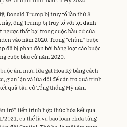
p sẽ tái định hình bầu cử Mỹ 2024
Mỹ
,
Donald Trump
bị truy tố lần thứ 3
 này, ông Trump bị truy tố với tội danh
 ngược thất bại trong cuộc
bầu cử
của
Biden vào năm 2020. Trong “chùm” buộc
mp đã bị phản đòn bởi hàng loạt cáo buộc
ong cuộc bầu cử năm 2020.
o buộc âm mưu lừa gạt Hoa Kỳ bằng cách
, gian lận và lừa dối để cản trở quá trình
 kết quả bầu cử Tổng thống Mỹ năm
n trở” tiến trình hợp thức hóa kết quả
1/2021, cụ thể là vụ bạo loạn chưa từng
 tại đồi Capitol. Thứ ba, là một âm mưu