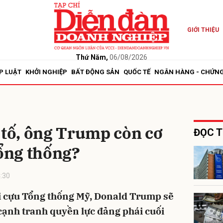
GIỚI THIỆU
bình luận
Thứ Năm,
06/08/2026
P LUẬT
KHỞI NGHIỆP
BẤT ĐỘNG SẢN
QUỐC TẾ
NGÂN HÀNG - CHỨN
 tố, ông Trump còn cơ
ĐỌC T
Tổng thống?
Hủy
G
:30
với cựu Tổng thống Mỹ, Donald Trump sẽ
 cạnh tranh quyền lực đảng phái cuối