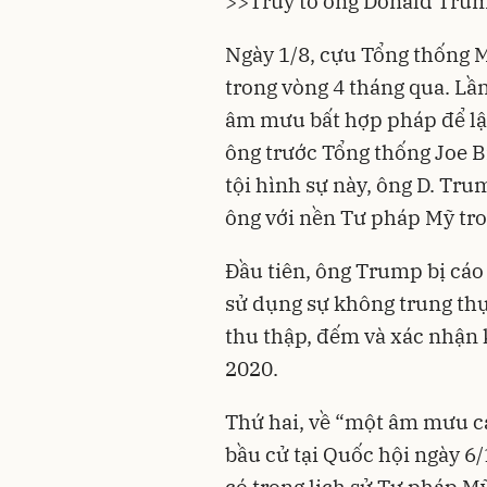
>>
Truy tố ông Donald Trum
Ngày 1/8, cựu
Tổng thống 
trong vòng 4 tháng qua. Lần
âm mưu bất hợp pháp để lật
ông trước Tổng thống Joe 
tội hình sự này, ông D. Tru
ông với nền Tư pháp Mỹ tr
Đầu tiên, ông Trump bị cá
sử dụng sự không trung thực
thu thập, đếm và xác nhận
2020.
Thứ hai, về “một âm mưu cả
bầu cử tại Quốc hội ngày 6/
có trong lịch sử Tư pháp Mỹ