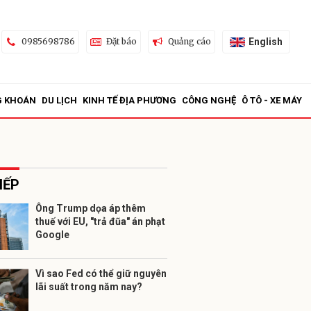
English
0985698786
Đặt báo
Quảng cáo
G KHOÁN
DU LỊCH
KINH TẾ ĐỊA PHƯƠNG
CÔNG NGHỆ
Ô TÔ - XE MÁY
IẾP
Ông Trump dọa áp thêm
thuế với EU, "trả đũa" án phạt
ửi
Google
Vì sao Fed có thể giữ nguyên
lãi suất trong năm nay?