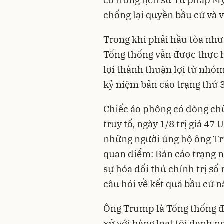
chống lại quyền bầu cử và 
Trong khi phải hầu tòa nhưn
Tổng thống vẫn được thực 
lợi thành thuận lợi từ nhó
kỷ niệm bản cáo trạng thứ 
Chiếc áo phông có dòng chữ
truy tố, ngày 1/8 trị giá 47
những người ủng hộ ông T
quan điểm: Bản cáo trạng n
sự hóa đối thủ chính trị s
câu hỏi về kết quả bầu cử 
Ông Trump là Tổng thống đầu
xử với hàng loạt tội danh n