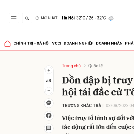
Hà Nội
32°C
/ 26 - 32°C
MỚI NHẤT
Gửi 
CHÍNH TRỊ - XÃ HỘI
VCCI
DOANH NGHIỆP
DOANH NHÂN
PHÁ
Trang chủ
Quốc tế
Dồn dập bị truy
hội tái đắc cử 
TRƯƠNG KHẮC TRÀ
03/08/2023 04
Việc truy tố hình sự đối 
tác động rất lớn đến cuộc