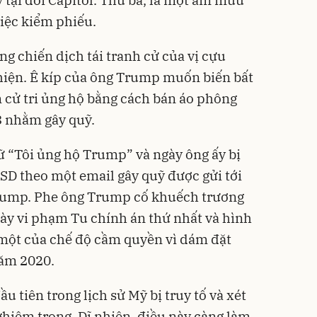
việc kiểm phiếu.
g chiến dịch tái tranh cử của vị cựu
hiện. Ê kíp của ông Trump muốn biến bất
m cử tri ủng hộ bằng cách bán áo phông
3 nhằm gây quỹ.
 “Tôi ủng hộ Trump” và ngày ông ấy bị
 USD theo một email gây quỹ được gửi tới
rump. Phe ông Trump cố khuếch trương
ày vi phạm Tu chính án thứ nhất và hình
ố một của chế độ cầm quyền vì dám đặt
năm 2020.
 tiên trong lịch sử Mỹ bị truy tố và xét
ghiêm trọng. Dĩ nhiên, điều này càng làm