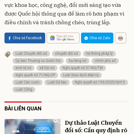
vực khoa học, công nghệ, đổi mới sáng tạo vừa
được Quốc hội thông qua để làm rõ hơn phạm vi
điều chỉnh và tránh chồng chéo, trùng lắp.
Theo dõi trên
Chia sẻ Facebook
Chia sẻ Zalo
Luật Chuyển đổi số
chuyển đổi số
hệ thống pháp lý
Ủy ban Thường vụ Quốc hội
hạ tầng số
chính phủ số
kinh tế số
xã hội số
Nghị quyết số 57-NQ/TW
Nghị quyết số 71/NQ-CP
Luật Giao dịch điện tử
Luật Căn cước
Luật Dữ liệu
Nghị quyết số 193/2025/QH15
Luật Công
BÀI LIÊN QUAN
Dự thảo Luật Chuyển
đổi số: Cần quy định rõ