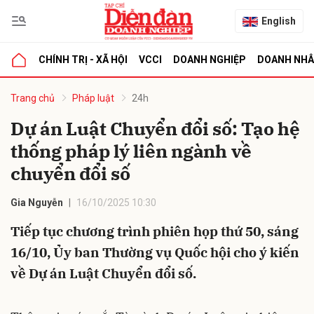
English
CHÍNH TRỊ - XÃ HỘI
VCCI
DOANH NGHIỆP
DOANH NH
bình luận
Trang chủ
Pháp luật
24h
Dự án Luật Chuyển đổi số: Tạo hệ
thống pháp lý liên ngành về
chuyển đổi số
Gia Nguyễn
16/10/2025 10:30
Tiếp tục chương trình phiên họp thứ 50, sáng
Hủy
G
16/10, Ủy ban Thường vụ Quốc hội cho ý kiến
về Dự án Luật Chuyển đổi số.