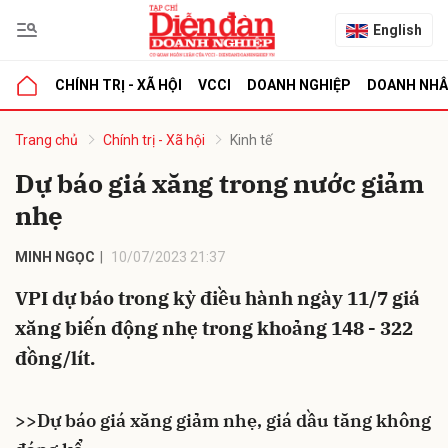
English
CHÍNH TRỊ - XÃ HỘI
VCCI
DOANH NGHIỆP
DOANH NH
bình luận
Trang chủ
Chính trị - Xã hội
Kinh tế
Dự báo giá xăng trong nước giảm
nhẹ
MINH NGỌC
10/07/2023 21:37
VPI dự báo trong kỳ điều hành ngày 11/7 giá
xăng biến động nhẹ trong khoảng 148 - 322
Hủy
G
đồng/lít.
>>
Dự báo giá xăng giảm nhẹ, giá dầu tăng không