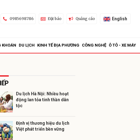
English
0985698786
Đặt báo
Quảng cáo
G KHOÁN
DU LỊCH
KINH TẾ ĐỊA PHƯƠNG
CÔNG NGHỆ
Ô TÔ - XE MÁY
IẾP
Du lịch Hà Nội: Nhiều hoạt
động lan tỏa tinh thần dân
ửi
tộc
Định vị thương hiệu du lịch
Việt phát triển bền vững