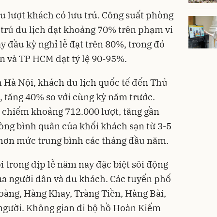
ệu lượt khách có lưu trú. Công suất phòng
u trú du lịch đạt khoảng 70% trên phạm vi
y đầu kỳ nghỉ lễ đạt trên 80%, trong đó
n và TP HCM đạt tỷ lệ 90-95%.
h Hà Nội, khách du lịch quốc tế đến Thủ
, tăng 40% so với cùng kỳ năm trước.
a chiếm khoảng 712.000 lượt, tăng gần
òng bình quân của khối khách sạn từ 3-5
 hơn mức trung bình các tháng đầu năm.
i trong dịp lễ năm nay đặc biệt sôi động
ủa người dân và du khách. Các tuyến phố
oàng, Hàng Khay, Tràng Tiền, Hàng Bài,
người. Không gian đi bộ hồ Hoàn Kiếm