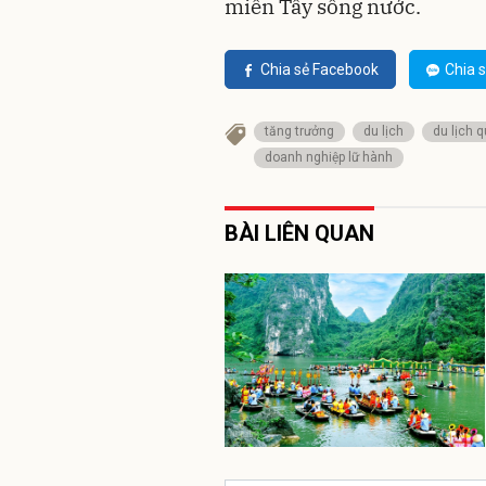
miền Tây sông nước.
Chia sẻ Facebook
Chia s
tăng trưởng
du lịch
du lịch q
doanh nghiệp lữ hành
BÀI LIÊN QUAN