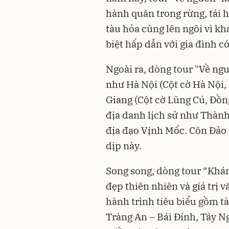
hành quân trong rừng, tái h
tàu hỏa cũng lên ngôi vì k
biệt hấp dẫn với gia đình c
Ngoài ra, dòng tour "Về ng
như Hà Nội (Cột cờ Hà Nội,
Giang (Cột cờ Lũng Cú, Đồn
địa danh lịch sử như Thành
địa đạo Vịnh Mốc. Côn Đảo 
dịp này.
Song song, dòng tour “Khá
đẹp thiên nhiên và giá trị
hành trình tiêu biểu gồm t
Tràng An – Bái Đính, Tây N