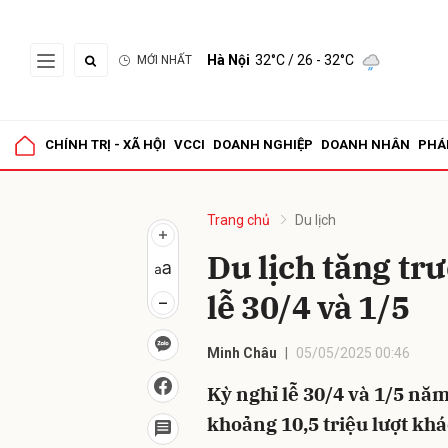
Hà Nội
32°C
/ 26 - 32°C
MỚI NHẤT
Gửi 
CHÍNH TRỊ - XÃ HỘI
VCCI
DOANH NGHIỆP
DOANH NHÂN
PHÁ
Trang chủ
Du lịch
Du lịch tăng tr
lễ 30/4 và 1/5
Minh Châu
05/05/2025 00:46
Kỳ nghỉ lễ 30/4 và 1/5 nă
khoảng 10,5 triệu lượt kh