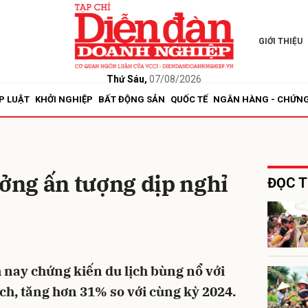
GIỚI THIỆU
bình luận
Thứ Sáu,
07/08/2026
P LUẬT
KHỞI NGHIỆP
BẤT ĐỘNG SẢN
QUỐC TẾ
NGÂN HÀNG - CHỨN
ưởng ấn tượng dịp nghỉ
ĐỌC T
Hủy
G
m nay chứng kiến du lịch bùng nổ với
ách, tăng hơn 31% so với cùng kỳ 2024.