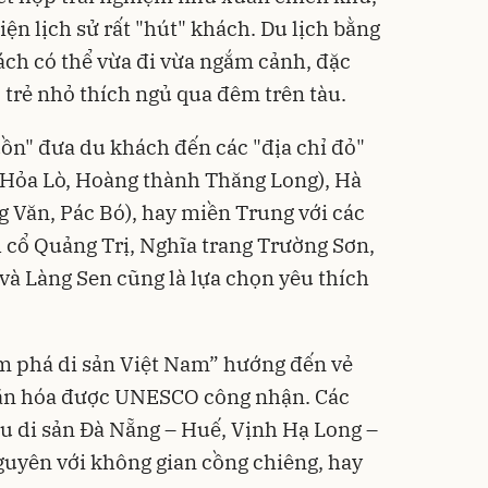
iện lịch sử rất "hút" khách. Du lịch bằng
hách có thể vừa đi vừa ngắm cảnh, đặc
ó trẻ nhỏ thích ngủ qua đêm trên tàu.
uồn" đưa du khách đến các "địa chỉ đỏ"
 Hỏa Lò, Hoàng thành Thăng Long), Hà
g Văn, Pác Bó), hay miền Trung với các
 cổ Quảng Trị, Nghĩa trang Trường Sơn,
và Làng Sen cũng là lựa chọn yêu thích
m phá di sản Việt Nam” hướng đến vẻ
 văn hóa được UNESCO công nhận. Các
àu di sản Đà Nẵng – Huế, Vịnh Hạ Long –
guyên với không gian cồng chiêng, hay