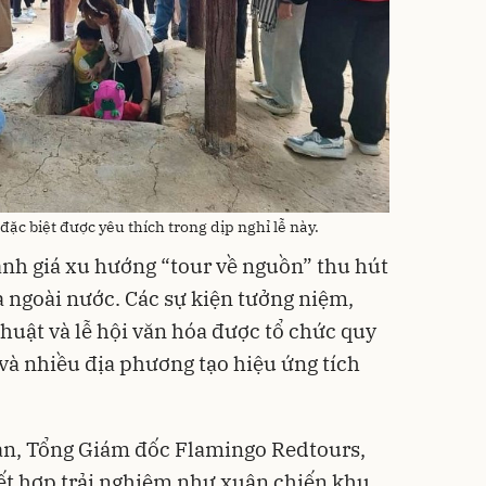
đặc biệt được yêu thích trong dịp nghỉ lễ này.
nh giá xu hướng “tour về nguồn” thu hút
 ngoài nước. Các sự kiện tưởng niệm,
huật và lễ hội văn hóa được tổ chức quy
và nhiều địa phương tạo hiệu ứng tích
n, Tổng Giám đốc Flamingo Redtours,
ết hợp trải nghiệm như xuân chiến khu,