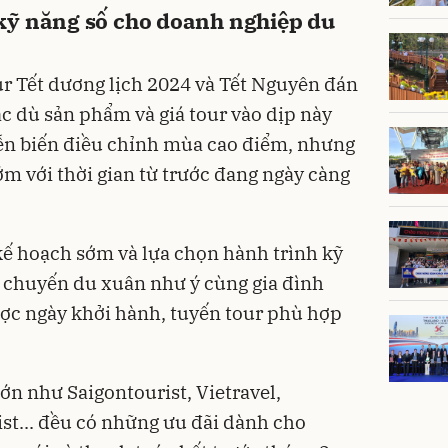
kỹ năng số cho doanh nghiệp du
ur Tết dương lịch 2024 và Tết Nguyên đán
c dù sản phẩm và giá tour vào dịp này
iễn biến điều chỉnh mùa cao điểm, nhưng
m với thời gian từ trước đang ngày càng
kế hoạch sớm và lựa chọn hành trình kỹ
 chuyến du xuân như ý cùng gia đình
c ngày khởi hành, tuyến tour phù hợp
ớn như Saigontourist, Vietravel,
ist... đều có những ưu đãi dành cho