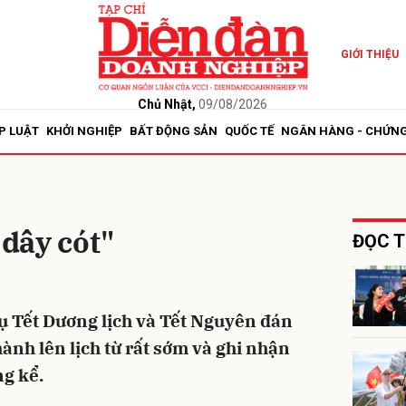
GIỚI THIỆU
bình luận
Chủ Nhật,
09/08/2026
P LUẬT
KHỞI NGHIỆP
BẤT ĐỘNG SẢN
QUỐC TẾ
NGÂN HÀNG - CHỨN
 dây cót"
ĐỌC T
Hủy
G
ụ Tết Dương lịch và Tết Nguyên đán
ành lên lịch từ rất sớm và ghi nhận
g kể.