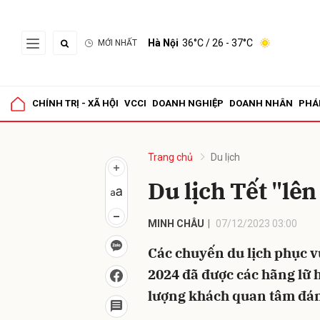
Hà Nội
36°C
/ 26 - 37°C
MỚI NHẤT
Gửi 
CHÍNH TRỊ - XÃ HỘI
VCCI
DOANH NGHIỆP
DOANH NHÂN
PHÁ
Trang chủ
Du lịch
Du lịch Tết "lên
MINH CHÂU
07/12/2023 03:00
Các chuyến du lịch phục v
2024 đã được các hãng lữ h
lượng khách quan tâm đán