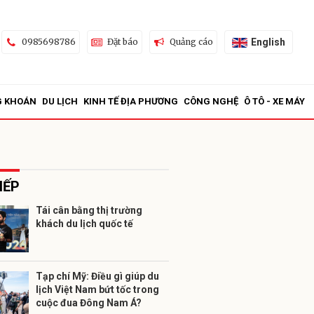
English
0985698786
Đặt báo
Quảng cáo
G KHOÁN
DU LỊCH
KINH TẾ ĐỊA PHƯƠNG
CÔNG NGHỆ
Ô TÔ - XE MÁY
IẾP
Tái cân bằng thị trường
khách du lịch quốc tế
ửi
Tạp chí Mỹ: Điều gì giúp du
lịch Việt Nam bứt tốc trong
cuộc đua Đông Nam Á?