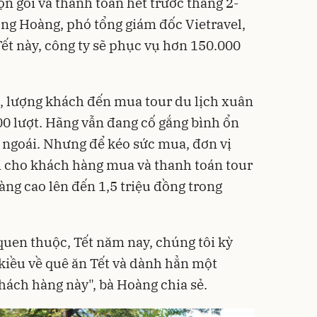
n gói và thanh toán hết trước tháng 2-
g Hoàng, phó tổng giám đốc Vietravel,
Tết này, công ty sẽ phục vụ hơn 150.000
i, lượng khách đến mua tour du lịch xuân
00 lượt. Hãng vẫn đang cố gắng bình ổn
m ngoái. Nhưng để kéo sức mua, đơn vị
i cho khách hàng mua và thanh toán tour
àng cao lên đến 1,5 triệu đồng trong
uen thuộc, Tết năm nay, chúng tôi kỳ
kiều về quê ăn Tết và dành hẳn một
ách hàng này", bà Hoàng chia sẻ.