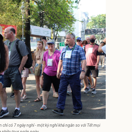
chỉ có 7 ngày nghỉ - một kỳ nghỉ khá ngắn so với Tết mọi
 nhiều tour ngắn ngày.