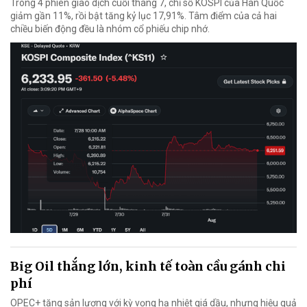
Trong 4 phiên giao dịch cuối tháng 7, chỉ số KOSPI của Hàn Quốc
giảm gần 11%, rồi bật tăng kỷ lục 17,91%. Tâm điểm của cả hai
chiều biến động đều là nhóm cổ phiếu chip nhớ.
Big Oil thắng lớn, kinh tế toàn cầu gánh chi
phí
OPEC+ tăng sản lượng với kỳ vọng hạ nhiệt giá dầu, nhưng hiệu quả