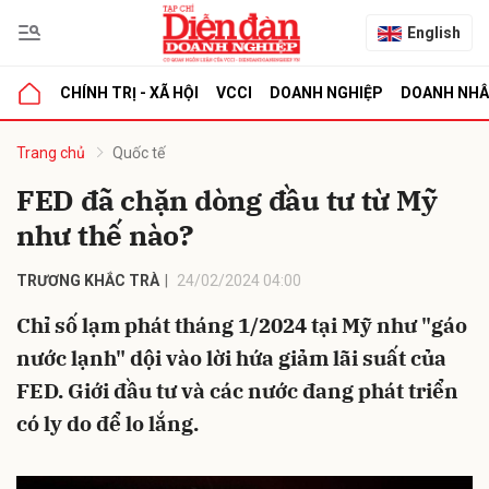
English
CHÍNH TRỊ - XÃ HỘI
VCCI
DOANH NGHIỆP
DOANH NH
bình luận
Trang chủ
Quốc tế
FED đã chặn dòng đầu tư từ Mỹ
như thế nào?
TRƯƠNG KHẮC TRÀ
24/02/2024 04:00
Chỉ số lạm phát tháng 1/2024 tại Mỹ như "gáo
nước lạnh" dội vào lời hứa giảm lãi suất của
Hủy
G
FED. Giới đầu tư và các nước đang phát triển
có ly do để lo lắng.