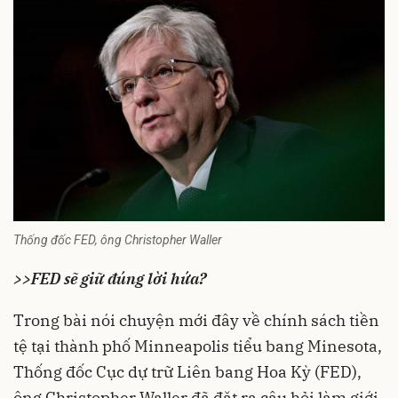
Thống đốc FED, ông Christopher Waller
>>
FED sẽ giữ đúng lời hứa?
Trong bài nói chuyện mới đây về chính sách tiền
tệ tại thành phố Minneapolis tiểu bang Minesota,
Thống đốc Cục dự trữ Liên bang Hoa Kỳ (
FED
),
ông Christopher Waller đã đặt ra câu hỏi làm giới