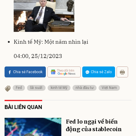
Kinh tế Mỹ: Một năm nhìn lại
04:00, 25/12/2023
Theo dõi trên
Chia sẻ Facebook
Chia sẻ Zalo
Fed
lãi suất
kinh tế Mỹ
nhà đầu tư
Việt Nam
BÀI LIÊN QUAN
Fed lo ngại về biến
động của stablecoin