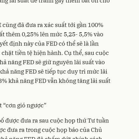
ng lãi suất để tránh gây thêm bất ổn cho
cũng đã đưa ra xác suất tới gần 100%
uất thêm 0,25% lên mức 5,25- 5,5% vào
ết định này của FED có thể sẽ là lần
 chặt tiền tệ hiện hành. Cụ thể, sau cuộc
khả năng FED sẽ giữ nguyên lãi suất vào
 khả năng FED sẽ tiếp tục duy trì mức lãi
,3% khả năng FED vẫn không tăng lãi suất
t “cơn gió ngược”
 bố được đưa ra sau cuộc họp thứ Tư tuần
ợc đưa ra trong cuộc họp báo của Chủ