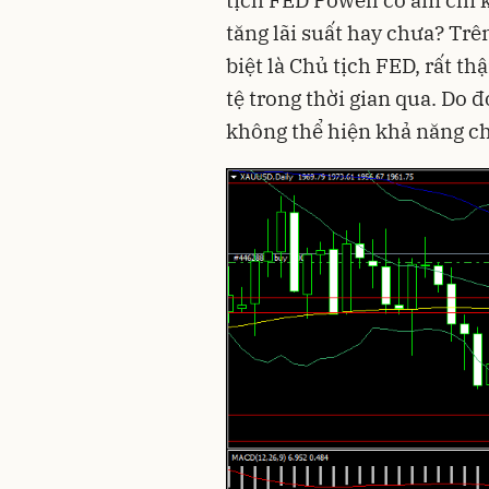
tịch FED Powell có ám chỉ
tăng lãi suất hay chưa? Trê
biệt là Chủ tịch FED, rất th
tệ trong thời gian qua. Do 
không thể hiện khả năng ch