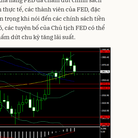
 khả năng FED đã chấm dứt chính sách
n thực tế, các thành viên của FED, đặc
ận trọng khi nói đến các chính sách tiền
đó, các tuyên bố của Chủ tịch FED có thể
ấm dứt chu kỳ tăng lãi suất.