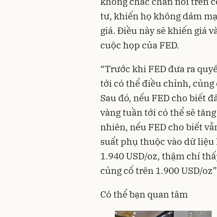
không chắc chắn nói trên c
tư, khiến họ không dám mạ
giá. Điều này sẽ khiến giá 
cuộc họp của FED.
“Trước khi FED đưa ra quyết
tới
có thể điều chỉnh, củng 
Sau đó, nếu FED cho biết đây
vàng tuần tới có thể sẽ tă
nhiên, nếu FED cho biết vẫn 
suất phụ thuộc vào dữ liệu 
1.940 USD/oz, thậm chí thấp
củng cố trên 1.900 USD/oz”
Có thể bạn quan tâm