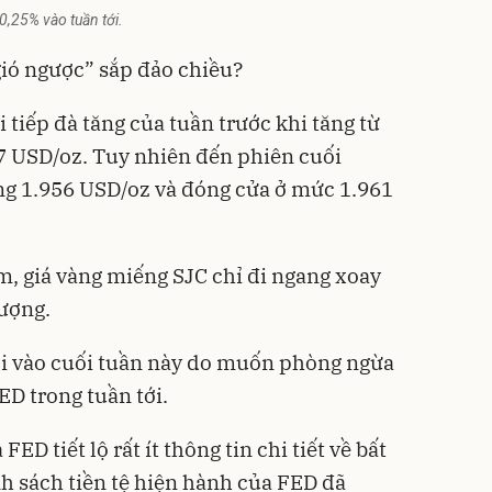
 0,25% vào tuần tới.
gió ngược” sắp đảo chiều?
i tiếp đà tăng của tuần trước khi tăng từ
7 USD/oz. Tuy nhiên đến phiên cuối
ống 1.956 USD/oz và đóng cửa ở mức 1.961
m, giá vàng miếng SJC chỉ đi ngang xoay
ượng.
lời vào cuối tuần này do muốn phòng ngừa
ED trong tuần tới.
ED tiết lộ rất ít thông tin chi tiết về bất
nh sách tiền tệ hiện hành của FED đã