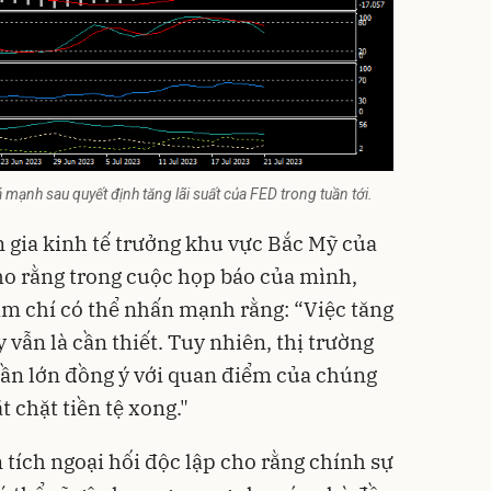
 mạnh sau quyết định tăng lãi suất của FED trong tuần tới.
 gia kinh tế trưởng khu vực Bắc Mỹ của
ho rằng trong cuộc họp báo của mình,
m chí có thể nhấn mạnh rằng: “Việc tăng
 vẫn là cần thiết. Tuy nhiên, thị trường
hần lớn đồng ý với quan điểm của chúng
 chặt tiền tệ xong."
 tích ngoại hối độc lập cho rằng chính sự