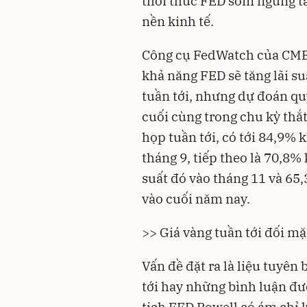
thôi thúc FED sớm ngừng tă
nền kinh tế.
Công cụ FedWatch của CME 
khả năng FED sẽ tăng lãi s
tuần tới, nhưng dự đoán quy
cuối cùng trong chu kỳ thắt
họp tuần tới, có tới 84,9% 
tháng 9, tiếp theo là 70,8%
suất đó vào tháng 11 và 65
vào cuối năm nay.
>> Giá vàng tuần tới đối mặ
Vấn đề đặt ra là liệu tuyên
tới hay những bình luận đư