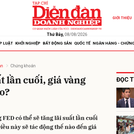
GIỚI THIỆU
bình luận
Thứ Bảy,
08/08/2026
P LUẬT
KHỞI NGHIỆP
BẤT ĐỘNG SẢN
QUỐC TẾ
NGÂN HÀNG - CHỨN
án
Chứng khoán
t lần cuối, giá vàng
ĐỌC T
ao?
Hủy
G
FED có thể sẽ tăng lãi suất lần cuối
iều này sẽ tác động thế nào đến giá