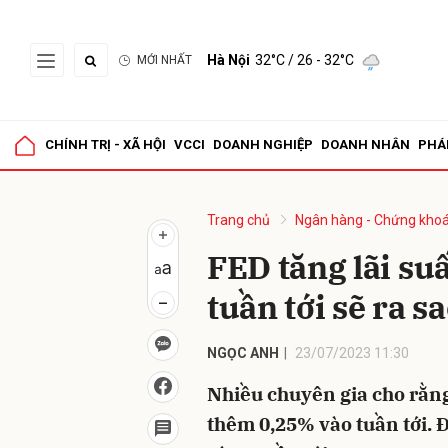
Hà Nội
32°C
/ 26 - 32°C
MỚI NHẤT
Gửi 
CHÍNH TRỊ - XÃ HỘI
VCCI
DOANH NGHIỆP
DOANH NHÂN
PHÁ
Trang chủ
Ngân hàng - Chứng kho
FED tăng lãi suấ
tuần tới sẽ ra s
NGỌC ANH
23/07/2023 11:30
Nhiều chuyên gia cho rằng 
thêm 0,25% vào tuần tới. Đ