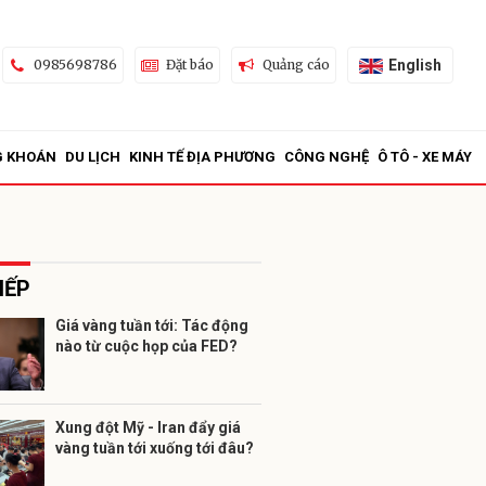
English
0985698786
Đặt báo
Quảng cáo
G KHOÁN
DU LỊCH
KINH TẾ ĐỊA PHƯƠNG
CÔNG NGHỆ
Ô TÔ - XE MÁY
IẾP
Giá vàng tuần tới: Tác động
nào từ cuộc họp của FED?
ửi
Xung đột Mỹ - Iran đẩy giá
vàng tuần tới xuống tới đâu?