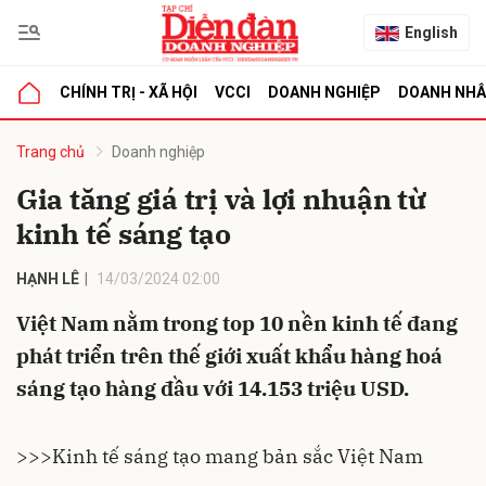
English
CHÍNH TRỊ - XÃ HỘI
VCCI
DOANH NGHIỆP
DOANH NH
bình luận
Trang chủ
Doanh nghiệp
Gia tăng giá trị và lợi nhuận từ
kinh tế sáng tạo
HẠNH LÊ
14/03/2024 02:00
Việt Nam nằm trong top 10 nền kinh tế đang
phát triển trên thế giới xuất khẩu hàng hoá
Hủy
G
sáng tạo hàng đầu với 14.153 triệu USD.
>>>
Kinh tế sáng tạo mang bản sắc Việt Nam