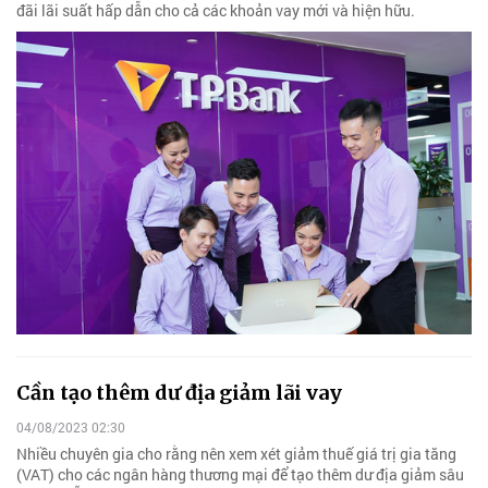
đãi lãi suất hấp dẫn cho cả các khoản vay mới và hiện hữu.
Cần tạo thêm dư địa giảm lãi vay
04/08/2023 02:30
Nhiều chuyên gia cho rằng nên xem xét giảm thuế giá trị gia tăng
(VAT) cho các ngân hàng thương mại để tạo thêm dư địa giảm sâu