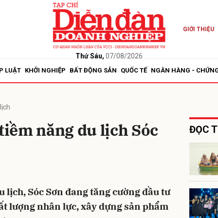
GIỚI THIỆU
bình luận
Thứ Sáu,
07/08/2026
P LUẬT
KHỞI NGHIỆP
BẤT ĐỘNG SẢN
QUỐC TẾ
NGÂN HÀNG - CHỨN
lịch
 tiềm năng du lịch Sóc
ĐỌC T
Hủy
G
u lịch, Sóc Sơn đang tăng cường đầu tư
hất lượng nhân lực, xây dựng sản phẩm