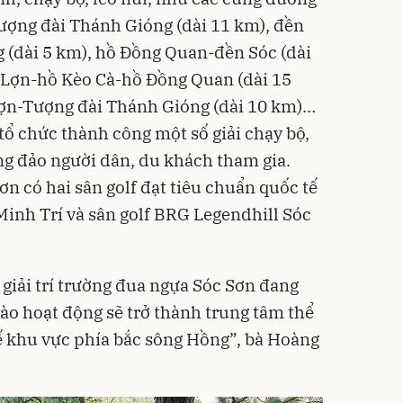
ợng đài Thánh Gióng (dài 11 km), đền
 (dài 5 km), hồ Đồng Quan-đền Sóc (dài
Lợn-hồ Kèo Cà-hồ Đồng Quan (dài 15
ợn-Tượng đài Thánh Gióng (dài 10 km)…
ổ chức thành công một số giải chạy bộ,
ng đảo người dân, du khách tham gia.
Sơn có hai sân golf đạt tiêu chuẩn quốc tế
Minh Trí và sân golf BRG Legendhill Sóc
 giải trí trường đua ngựa Sóc Sơn đang
 vào hoạt động sẽ trở thành trung tâm thể
ế khu vực phía bắc sông Hồng”, bà Hoàng