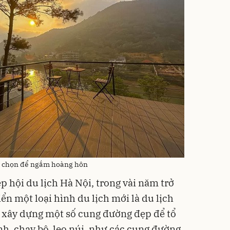
rẻ chọn để ngắm hoàng hôn
 hội du lịch Hà Nội, trong vài năm trở
iển một loại hình du lịch mới là du lịch
ã xây dựng một số cung đường đẹp để tổ
nh, chạy bộ, leo núi, như các cung đường