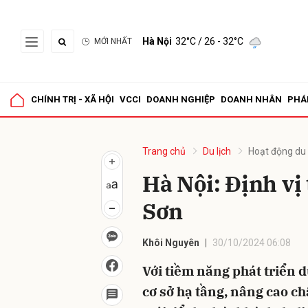
Hà Nội
32°C
/ 26 - 32°C
MỚI NHẤT
Gửi 
CHÍNH TRỊ - XÃ HỘI
VCCI
DOANH NGHIỆP
DOANH NHÂN
PHÁ
Trang chủ
Du lịch
Hoạt động du 
Hà Nội: Định vị
Sơn
Khôi Nguyên
30/10/2024 06:08
Với tiềm năng phát triển d
cơ sở hạ tầng, nâng cao c