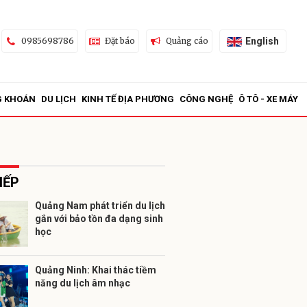
English
0985698786
Đặt báo
Quảng cáo
G KHOÁN
DU LỊCH
KINH TẾ ĐỊA PHƯƠNG
CÔNG NGHỆ
Ô TÔ - XE MÁY
IẾP
Quảng Nam phát triển du lịch
gắn với bảo tồn đa dạng sinh
ửi
học
Quảng Ninh: Khai thác tiềm
năng du lịch âm nhạc