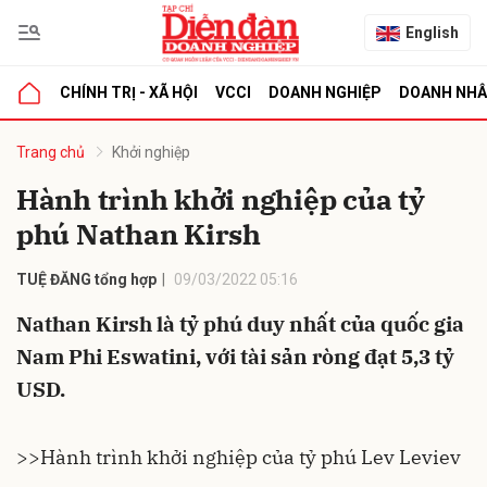
English
CHÍNH TRỊ - XÃ HỘI
VCCI
DOANH NGHIỆP
DOANH NH
bình luận
Trang chủ
Khởi nghiệp
Hành trình khởi nghiệp của tỷ
phú Nathan Kirsh
TUỆ ĐĂNG tổng hợp
09/03/2022 05:16
Nathan Kirsh là tỷ phú duy nhất của quốc gia
Nam Phi Eswatini, với tài sản ròng đạt 5,3 tỷ
Hủy
G
USD.
>>
Hành trình khởi nghiệp của tỷ phú Lev Leviev