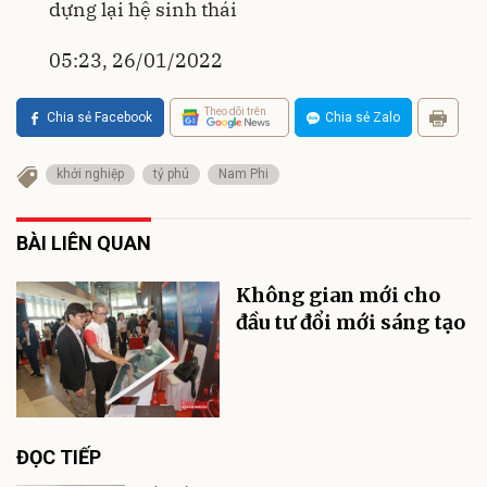
dựng lại hệ sinh thái
05:23, 26/01/2022
Theo dõi trên
Chia sẻ Facebook
Chia sẻ Zalo
khởi nghiệp
tỷ phú
Nam Phi
BÀI LIÊN QUAN
Không gian mới cho
đầu tư đổi mới sáng tạo
ĐỌC TIẾP