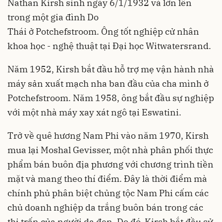
Nathan Kirsh sinh ngày 6/1/1932 và lớn lên
trong một gia đình Do
Thái ở Potchefstroom. Ông tốt nghiệp cử nhân
khoa học - nghệ thuật tại Đại học Witwatersrand.
Năm 1952, Kirsh bắt đầu hỗ trợ mẹ vận hành nhà
máy sản xuất mạch nha ban đầu của cha mình ở
Potchefstroom. Năm 1958, ông bắt đầu sự nghiệp
với một nhà máy xay xát ngô tại Eswatini.
Trở về quê hương Nam Phi vào năm 1970, Kirsh
mua lại Moshal Gevisser, một nhà phân phối thực
phẩm bán buôn địa phương với chương trình tiền
mặt và mang theo thí điểm. Đây là thời điểm mà
chính phủ phân biệt chủng tộc Nam Phi cấm các
chủ doanh nghiệp da trắng buôn bán trong các
thị trấn của người da đen. Do đó, Kirsh bắt đầu sử