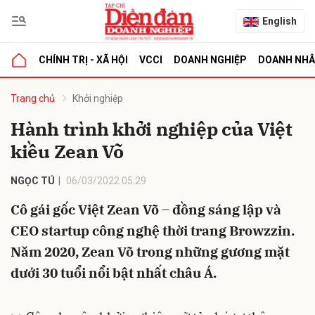
English
CHÍNH TRỊ - XÃ HỘI
VCCI
DOANH NGHIỆP
DOANH NH
bình luận
Trang chủ
Khởi nghiệp
Hành trình khởi nghiệp của Việt
kiều Zean Võ
NGỌC TÚ
06/03/2022 05:29
Cô gái gốc Việt Zean Võ – đồng sáng lập và
CEO startup công nghệ thời trang Browzzin.
Hủy
G
Năm 2020, Zean Võ trong những gương mặt
dưới 30 tuổi nổi bật nhất châu Á.