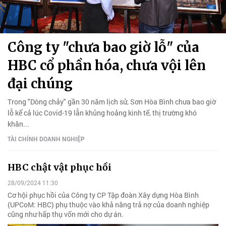
Công ty "chưa bao giờ lỗ" của
HBC cổ phần hóa, chưa vội lên
đại chúng
Trong "Dòng chảy" gần 30 năm lịch sử, Sơn Hòa Bình chưa bao giờ
lỗ kể cả lúc Covid-19 lẫn khủng hoảng kinh tế, thị trường khó
khăn...
TÀI CHÍNH DOANH NGHIỆP
HBC chật vật phục hồi
28/09/2024 11:30
Cơ hội phục hồi của Công ty CP Tập đoàn Xây dựng Hòa Bình
(UPCoM: HBC) phụ thuộc vào khả năng trả nợ của doanh nghiệp
cũng như hấp thụ vốn mới cho dự án.