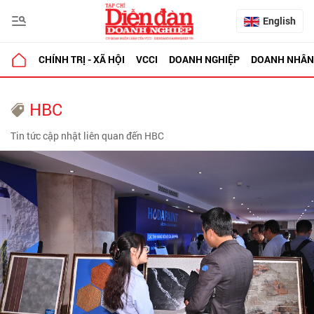
English
CHÍNH TRỊ - XÃ HỘI
VCCI
DOANH NGHIỆP
DOANH NHÂN
HBC
Tin tức cập nhật liên quan đến HBC