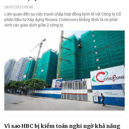
28/07/2023 05:00
Liên quan đến sự việc tranh chấp hợp đồng kinh tế với Công ty Cổ
phần Đầu tư Xây dựng Ricons, Coteccons khẳng định là có phát
sinh các giao dịch giữa 2 công ty.
Vì sao HBC bị kiểm toán nghi ngờ khả năng