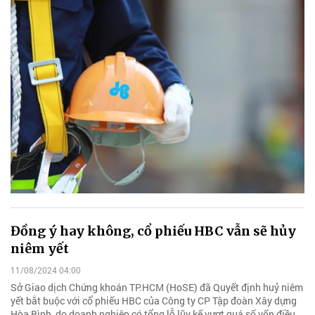
Đồng ý hay không, cổ phiếu HBC vẫn sẽ hủy
niêm yết
11/08/2024 04:00
Sở Giao dịch Chứng khoán TP.HCM (HoSE) đã Quyết định huỷ niêm
yết bắt buộc với cổ phiếu HBC của Công ty CP Tập đoàn Xây dựng
Hòa Bình, do doanh nghiệp có tổng lỗ lũy kế vượt quá số vốn điều